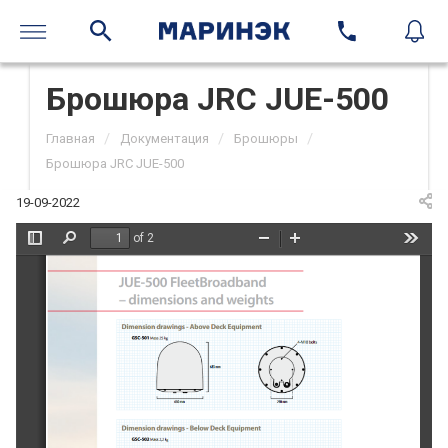
Брошюра JRC JUE-500
/
/
/
Главная
Документация
Брошюры
Брошюра JRC JUE-500
19-09-2022
of 2
Toggle
Find
Zoom
Zoom
Tools
Sidebar
Out
In