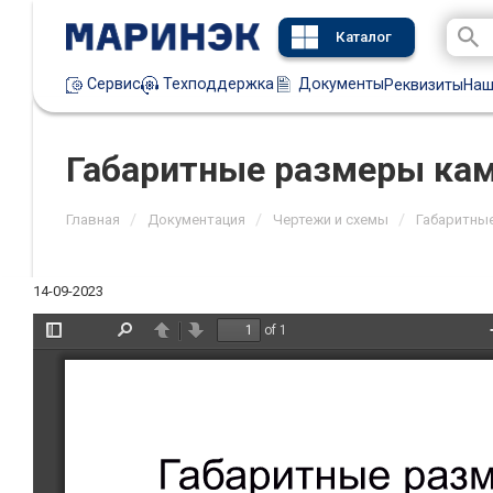
Каталог
Техподдержка
Документы
Сервис
Реквизиты
Наш
Габаритные размеры ка
/
/
/
Главная
Документация
Чертежи и схемы
Габаритны
14-09-2023
of 1
Toggle
Find
Previous
Next
Sidebar