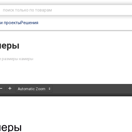
и проекты
Решения
меры
е размеры камеры
Zoom
Zoom
Out
In