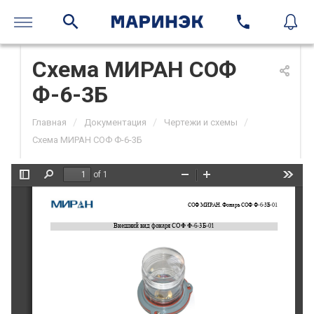
Схема МИРАН СОФ
Ф-6-3Б
/
/
/
Главная
Документация
Чертежи и схемы
Схема МИРАН СОФ Ф-6-3Б
of 1
Toggle
Find
Zoom
Zoom
Tools
Sidebar
Out
In
СОФ
МИРАН. 
Фонарь 
СОФ Ф
-
6
-
3Б
-
01
Внешний вид 
фонаря 
СОФ Ф
-
6
-
3Б
-
01