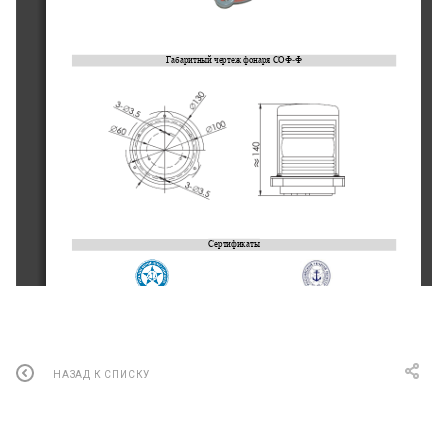
Габаритный чертеж
фонаря СОФ
-
Ф
Сертификаты
Морской Регистр
Речной Регистр
© ООО «Маринэк»
НАЗАД К СПИСКУ