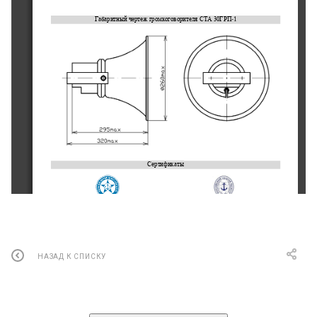
Габаритный чертеж
громкоговорителя
СТА 3
0ГРП
-
1
Сертификаты
Морской Регистр
Речной Регистр
© ООО «Маринэк»
НАЗАД К СПИСКУ