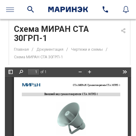
Схема МИРАН СТА
30ГРП-1
/
/
/
Главная
Документация
Чертежи и схемы
Схема МИРАН СТА 30ГРП-1
of 1
Toggle
Find
Zoom
Zoom
Tools
Sidebar
Out
In
СТА
МИРАН. 
Громкоговоритель
СТА 
3
0ГРП
-
1
Внешний вид 
громкоговорителя
СТА 3
0ГРП
-
1