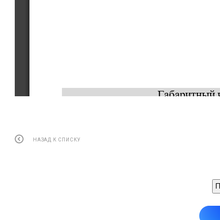
Габаритный 
НАЗАД К СПИСКУ
П