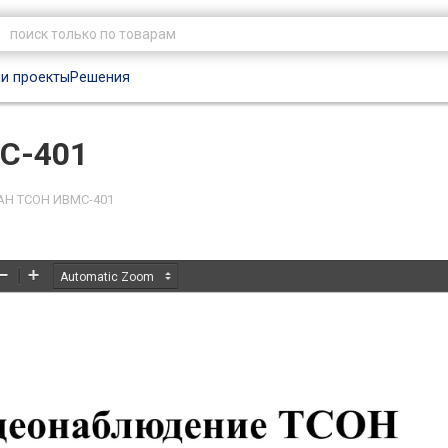
и проекты
Решения
С-401
АН ТСОН ИВМС-401
Zoom
Zoom
Out
In