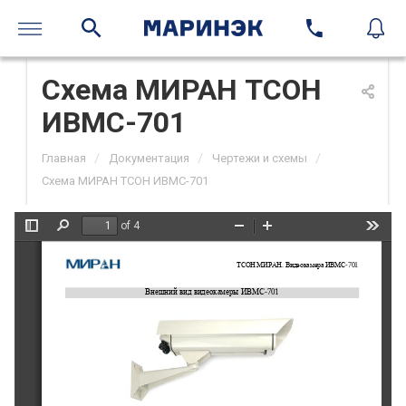
Схема МИРАН ТСОН
ИВМС-701
/
/
/
Главная
Документация
Чертежи и схемы
Схема МИРАН ТСОН ИВМС-701
of 4
Toggle
Find
Zoom
Zoom
Tools
Sidebar
Out
In
ТСОН МИРАН. 
Видео
камера ИВМ
С
-
7
0
1
Внешний вид видео
камеры
ИВМ
С
-
7
01