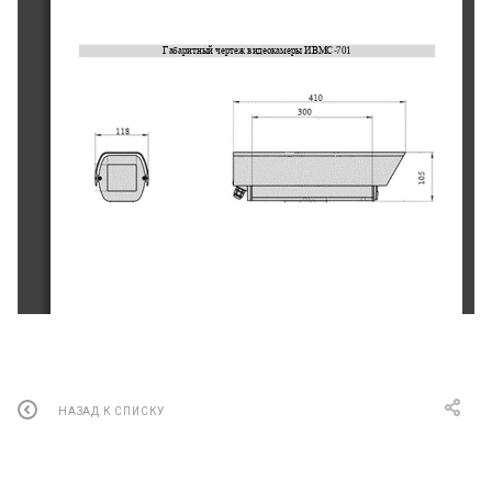
Габаритный чертеж
видеокамеры 
ИВМС
-
7
01
© ООО «Маринэк»
ТСОН МИРАН. 
Видео
камера ИВМ
С
-
7
0
1
НАЗАД К СПИСКУ
Технические характеристики 
видеокамеры 
ИВМС
-
7
01
ПАРАМЕТР
ЗНАЧЕНИЕ
Матрица
1/2.
8
" 
SONY 
IMX3
07
CMOS
Разрешение
от 2 МП