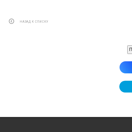
Инв. No подп.
НАЗАД К СПИСКУ
П
Содержан
.
Перв.примен
1
Описание и характеристик
1.2  Технические характеристики 
1.2.1 Топовые  фонари.............
1.2.2 Бортовые 
фонари..........
1.2.3 Кормовые
фонари.........