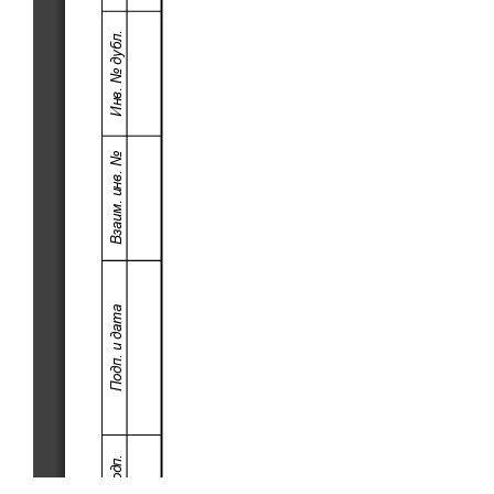
Инв. No дубл.
Взаим. инв. No
Подп. и дата