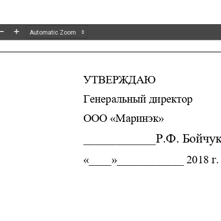
Zoom
Zoom
Out
In
УТВЕРЖДАЮ
Генеральный директор
ООО «Маринэк»
Р.Ф. Бойчу
_____________
«____»____________ 2018
г.