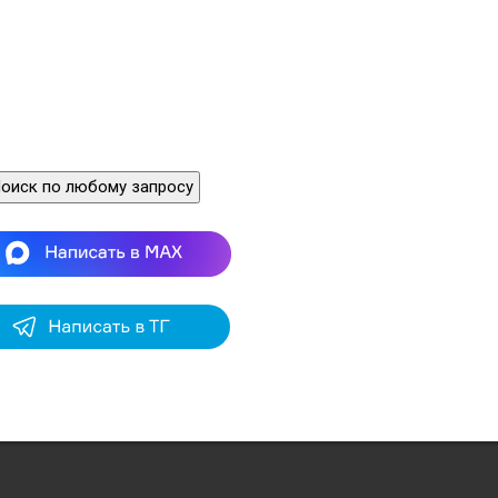
Копировал
Формат А4
оиск по любому запросу
ие
и сигнально
-
отличительных фонарей
............
изделий   .........................................
.......................................................
.........................................................
..........................................................