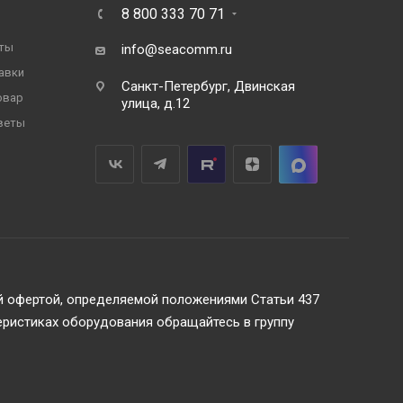
8 800 333 70 71
...
57
ты
info@seacomm.ru
авки
....74
Санкт-Петербург, Двинская
овар
улица, д.12
веты
.....   
9
1
......9
7
....98
ой офертой, определяемой положениями Статьи 437
еристиках оборудования обращайтесь в группу