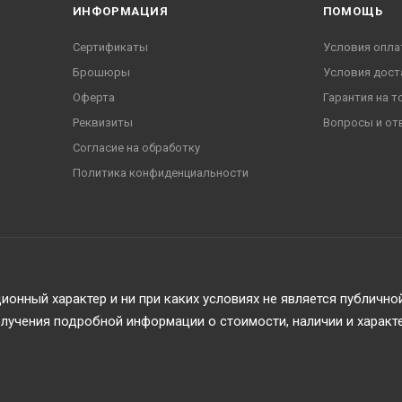
ИНФОРМАЦИЯ
ПОМОЩЬ
................................
.........................
Сертификаты
Условия опла
Брошюры
Условия дост
..........................................................
Оферта
Гарантия на т
Реквизиты
Вопросы и от
манев  роуказания (белый)......................
Согласие на обработку
........................................
........................
Политика конфиденциальности
...........................................................
онный характер и ни при каких условиях не является публичн
учения подробной информации о стоимости, наличии и характ