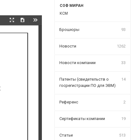
СОФ МИРАН
КСМ
Presentation
Download
Tools
Mode
Брошюры
93
Новости
1262
Новости компании
33
Патенты (свидетельств о
14
к
госрегистрации ПО для ЭВМ)
Референс
2
Сертификаты компании
19
Статьи
513