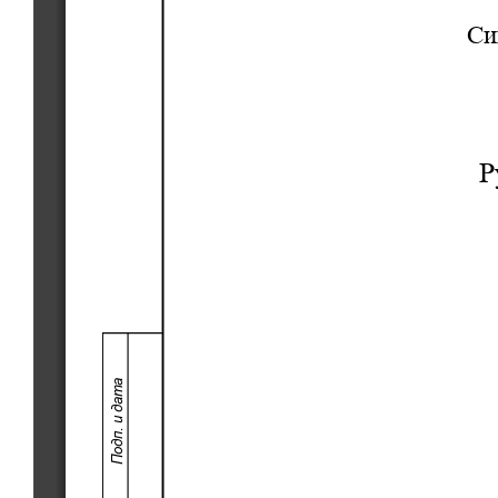
Си
Р
Подп. и дата