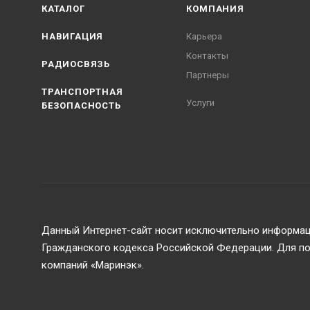
КАТАЛОГ
КОМПАНИЯ
1.2.4  Буксировочны
е фонари.
Справ.No  
НАВИГАЦИЯ
Карьера
Контакты
1.2.5  Круговые  ф
онари.......
РАДИОСВЯЗЬ
Партнеры
ТРАНСПОРТНАЯ
1.2.6
Специальный ф
онарь
Услуги
БЕЗОПАСНОСТЬ
2 
Об
утилизации................
Приложение 
А..............
Данный Интернет-сайт носит исключительно информаци
Подп. и дата
Гражданского кодекса Российской Федерации. Для пол
компаний «Маринэк».