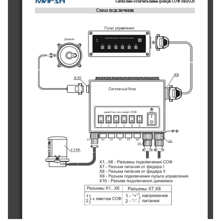
Сигнально
-
отличительные фонари 
СОФ
МИРАН
Схема подключения