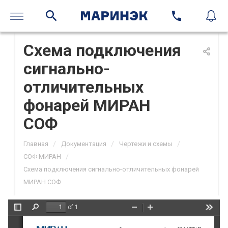
Схема подключения
сигнально-
отличительных
фонарей МИРАН
СОФ
/
/
/
Главная
Документация
Чертежи и схемы
/
СОФ МИРАН
Схема подключения сигнально-отличительных фонарей
МИРАН СОФ
of 1
Toggle
Find
Zoom
Zoom
Tools
Sidebar
Out
In