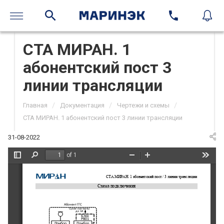
СТА МИРАН. 1
абонентский пост 3
линии трансляции
/
/
/
Главная
Документация
Чертежи и схемы
СТА МИРАН. 1 абонентский пост 3 линии трансляции
31-08-2022
of 1
Toggle
Find
Zoom
Zoom
Tools
Sidebar
Out
In
СТА
МИРАН. 
1 
абонентский
пост
 / 3
линии трансляции
Схема подключения
Абонент ГГС
Сухие контакты 
до 
3
А
Блок
РВ
01
Прибор 
Прибор 