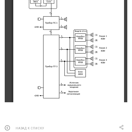
АБ
01
СС
01
2
4
2
Прибор ПС
-
1
2
=
24
В
Защита от кз
4
(
1
)
.
Линия 
1 
3
Коробка 
.
.
КР
08
40
Вт
(
8
)
(
1
)
.
Линия 
2 
3
Коробка 
.
.
КР
08
40
Вт
(
8
)
(
1
)
.
Линия 
3 
Коробка 
3
.
.
КР
08
40
Вт
(
8
)
Прибор ПТ
-
3
Блок
АК
04
Источник 
3
музыкального 
вещания
Авральная 
4
сигнализация
=
24
В
© ООО «Маринэк»
НАЗАД К СПИСКУ