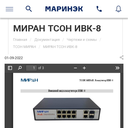
МИРАН ТСОН ИВК-8
/
/
/
Главная
Документация
Чертежи и схемы
/
ТСОН МИРАН
МИРАН ТСОН ИВК-8
01-09-2022
of 3
Toggle
Find
Zoom
Zoom
Tools
Sidebar
Out
In
ТСОН МИРАН. Коммутатор ИВК
-
8
Внешний вид 
коммутатора
ИВК
-
8