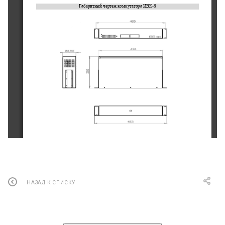
Габаритный чертеж коммутатора ИВК
-
8
© ООО «Маринэк»
ТСОН МИРАН. Коммутатор ИВК
-
8
НАЗАД К СПИСКУ
Технические характеристики коммутатора ИВ
К
-
8
ПАРАМЕТР
ЗНАЧЕНИЕ
8*10/100Base
-
TX PoE ports (Data/Power)
Интерфейсы
2*10/100Base
-
TX uplink RJ45 ports (Data)
портов
8 PoE
-
IEEE802.3af/at
POE Port