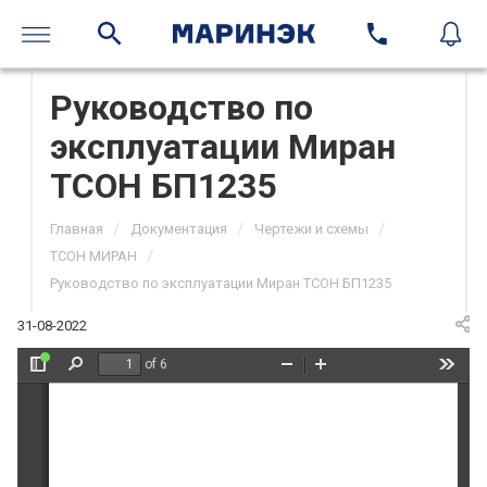
Руководство по
эксплуатации Миран
ТСОН БП1235
/
/
/
Главная
Документация
Чертежи и схемы
/
ТСОН МИРАН
Руководство по эксплуатации Миран ТСОН БП1235
31-08-2022
of 6
Toggle
Find
Zoom
Zoom
Tools
Sidebar
Out
In