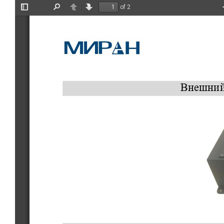
of 2
Toggle
Find
Previous
Next
Sidebar
Внешний