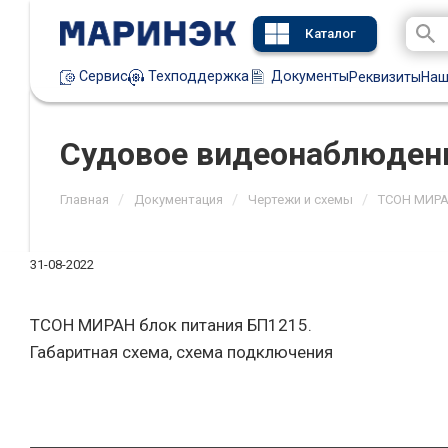
Каталог
Техподдержка
Документы
Сервис
Реквизиты
Наш
Судовое видеонаблюден
/
/
/
Главная
Документация
Чертежи и схемы
ТСОН МИР
31-08-2022
ТСОН МИРАН блок питания БП1215.
Габаритная схема, схема подключения