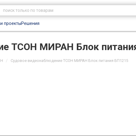
и проекты
Решения
ие ТСОН МИРАН Блок питани
/
АН
Судовое видеонаблюдение ТСОН МИРАН Блок питания БП1215