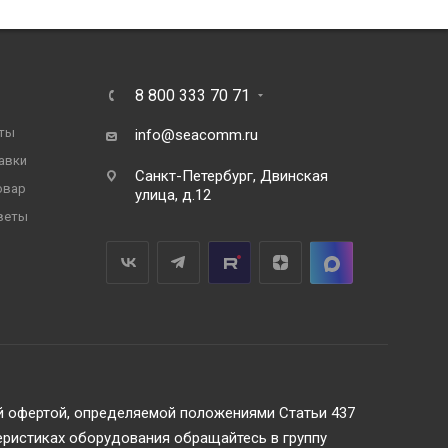
8 800 333 70 71
ты
info@seacomm.ru
авки
Санкт-Петербург, Двинская
овар
улица, д.12
веты
ой офертой, определяемой положениями Статьи 437
инэк»
еристиках оборудования обращайтесь в группу