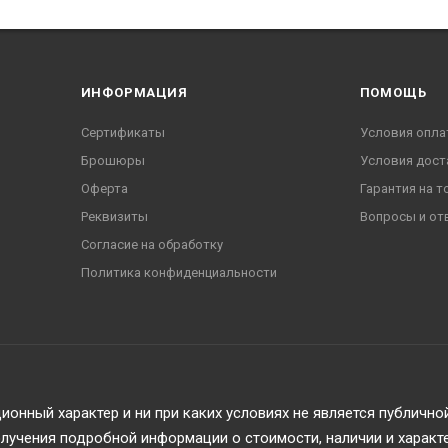
ИНФОРМАЦИЯ
ПОМОЩЬ
Сертификаты
Условия опла
Брошюры
Условия дост
Оферта
Гарантия на т
Сертификаты
Реквизиты
Вопросы и от
Согласие на обработку
Политика конфиденциальности
Речной Регистр
СТиС МВД РФ
онный характер и ни при каких условиях не является публичн
© ООО «Мар
учения подробной информации о стоимости, наличии и характ