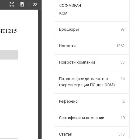
СОФ МИРАН
Presentation
Download
Tools
Mode
КСМ
БП1215
Брошюры
93
Новости
1262
Новости компании
33
Патенты (свидетельств о
14
госрегистрации ПО для ЭВМ)
Референс
2
Сертификаты компании
19
Статьи
513