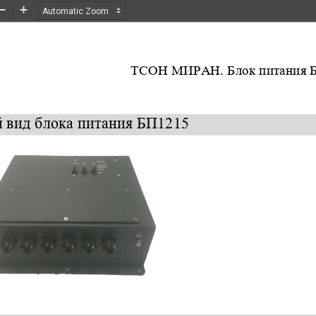
Zoom
Zoom
Out
In
ТСОН МИРАН. 
Блок питания 
 вид 
блока питания
БП1215