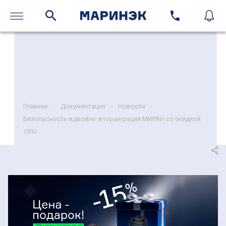
Безопасность вдвойне:
вторая рация МИРАН
со скидкой 15%!
/
/
/
Главная
Документация
Новости
Безопасность вдвойне: вторая рация МИРАН со скидкой
15%!
20-05-2026