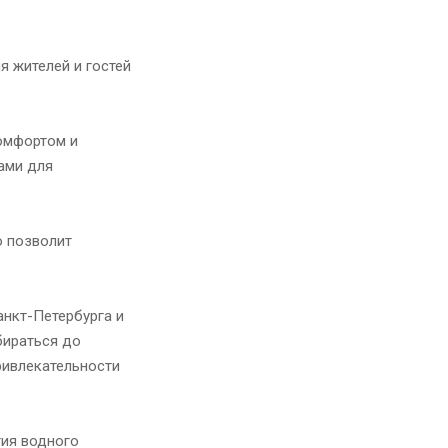
я жителей и гостей
омфортом и
ами для
о позволит
анкт-Петербурга и
бираться до
ривлекательности
тия водного