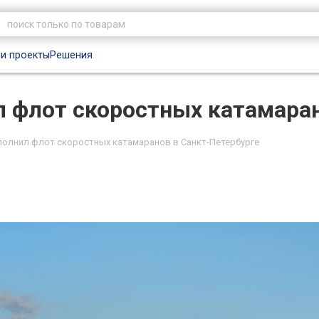
и проекты
Решения
л флот скоростных катамаран
полнил флот скоростных катамаранов в Санкт-Петербурге