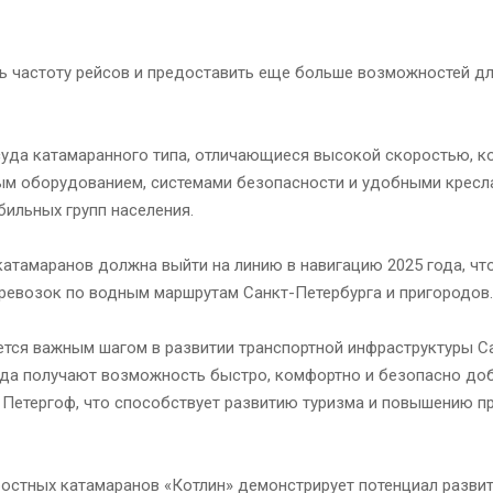
ь частоту рейсов и предоставить еще больше возможностей дл
суда катамаранного типа, отличающиеся высокой скоростью, к
м оборудованием, системами безопасности и удобными кресл
ильных групп населения.
катамаранов должна выйти на линию в навигацию 2025 года, чт
ревозок по водным маршрутам Санкт-Петербурга и пригородов.
тся важным шагом в развитии транспортной инфраструктуры С
орода получают возможность быстро, комфортно и безопасно до
 Петергоф, что способствует развитию туризма и повышению п
ростных катамаранов «Котлин» демонстрирует потенциал разви