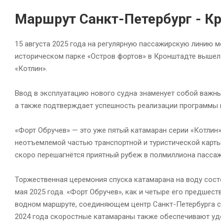
Маршрут Санкт-Петербург - К
15 августа 2025 года на регулярную пассажирскую линию 
историческом парке «Остров фортов» в Кронштадте вышел 
«Котлин».
Ввод в эксплуатацию нового судна знаменует собой важны
а также подтверждает успешность реализации программы 
«Форт Обручев» — это уже пятый катамаран серии «Котлин
неотъемлемой частью транспортной и туристической карты
скоро перешагнётся приятный рубеж в полмиллиона пассаж
Торжественная церемония спуска катамарана на воду сос
мая 2025 года. «Форт Обручев», как и четыре его предшес
водном маршруте, соединяющем центр Санкт-Петербурга с
2024 года скоростные катамараны также обеспечивают уд