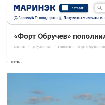
Каталог
Техподдержка
Документы
Сервис
Реквизиты
Наш
«Форт Обручев» пополни
/
/
/
Главная
Документация
Новости
«Форт Обручев» по
15-08-2025