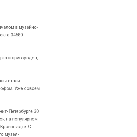
ичалом в музейно-
екта 04580
рга и пригородов,
аны стали
гофом. Уже совсем
нкт-Петербурге 30
зок на популярном
 Кронштадте. С
го музея-