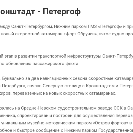
ронштадт - Петергоф
между Санкт-Петербургом, Нижним парком ГМЗ «Петергоф» и пр
новый скоростной катамаран «Форт Обручев», пятое судно про
й этап в развитии транспортной инфраструктуры Санкт-Петербу
по обновлению пассажирского флота.
». Буквально за два навигационных сезона скоростные катамар
 Петербурга, связав Северную столицу с Кронштадтом и Петер
иров, перевезенных на новых скоростных катамаранах.
тоялась на Средне-Невском судостроительном заводе ОСК в Са
твенника, спроектирован и построен для осуществления перево
 уникальным музейно-историческим парком «Остров фортов» в
обное и быстрое сообщение с Нижним парком Государственно