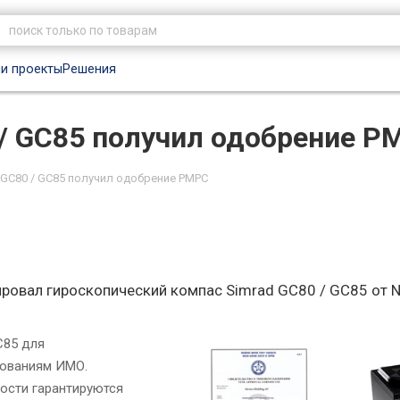
и проекты
Решения
 / GC85 получил одобрение Р
 GC80 / GC85 получил одобрение РМРС
ровал гироскопический компас Simrad GC80 / GC85 от N
C85 для
бованиям ИМО.
ости гарантируются