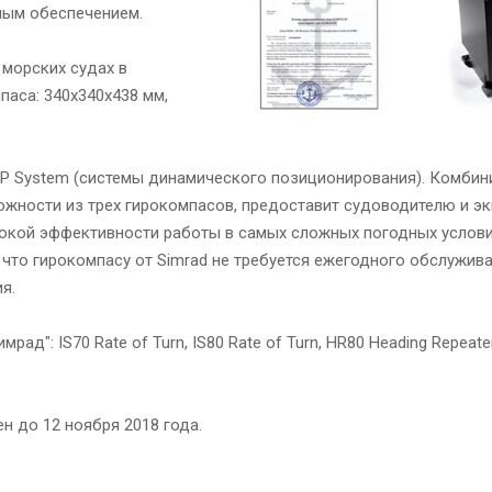
ным обеспечением.
морских судах в
паса: 340х340х438 мм,
DP System (системы динамического позиционирования). Комбин
жности из трех гирокомпасов, предоставит судоводителю и эк
окой эффективности работы в самых сложных погодных услови
 что гирокомпасу от Simrad не требуется ежегодного обслужива
я.
д": IS70 Rate of Turn, IS80 Rate of Turn, HR80 Heading Repeate
н до 12 ноября 2018 года.