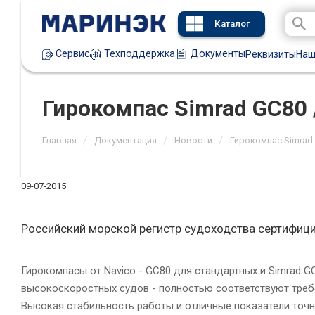
Каталог
Техподдержка
Документы
Сервис
Реквизиты
Наш
Гирокомпас Simrad GC80
/
/
/
Главная
Документация
Новости
Гирокомпас Simrad
09-07-2015
Российский морской регистр судоходства сертифици
Гирокомпасы от Navico - GC80 для стандартных и Simrad G
высокоскоростных судов - полностью соответствуют тре
Высокая стабильность работы и отличные показатели точн