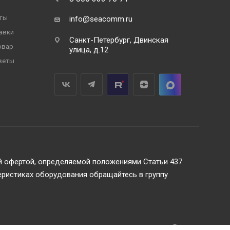
ты
info@seacomm.ru
авки
Санкт-Петербург, Двинская
овар
улица, д.12
веты
ой офертой, определяемой положениями Статьи 437
еристиках оборудования обращайтесь в группу