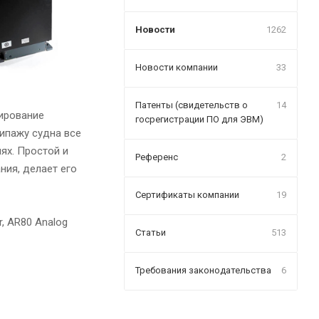
Новости
1262
Новости компании
33
Патенты (свидетельств о
14
ирование
госрегистрации ПО для ЭВМ)
ипажу судна все
ях. Простой и
Референс
2
ния, делает его
Сертификаты компании
19
r, AR80 Analog
Статьи
513
Требования законодательства
6