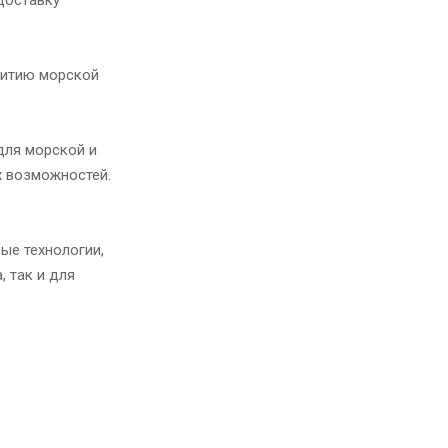
витию морской
для морской и
х возможностей.
ые технологии,
 так и для