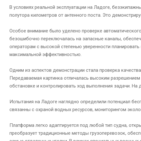
В условиях реальной эксплуатации на Ладоге, безэкипажн
полутора километров от антенного поста. Это демонстрир
Особое внимание было уделено проверке автоматического 
безошибочно переключалась на запасные каналы, обеспеч
операторам с высокой степенью уверенности планировать 
максимальной эффективностью.
Одним из аспектов демонстрации стала проверка качества
Передаваемая картинка отличалась высоким разрешением
обстановке и контролировать ход выполнения задачи. На
Испытания на Ладоге наглядно определили потенциал бес
связанны с охраной водных ресурсов, мониторингом эколо
Платформа легко адаптируется под любой тип судна, откр
преобразует традиционные методы грузоперевозок, обесп
самые отдаленные уголки. В рамках специальных военных