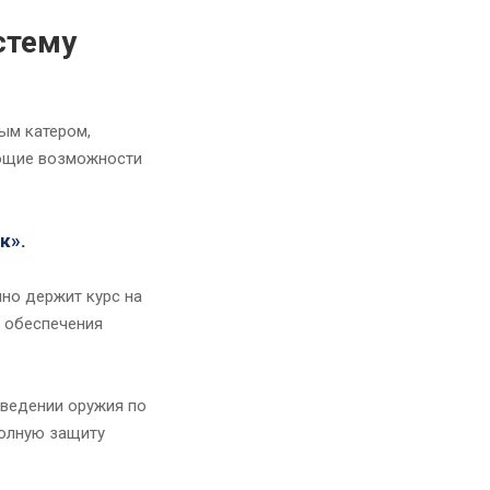
стему
ым катером,
яющие возможности
к».
нно держит курс на
я обеспечения
аведении оружия по
полную защиту