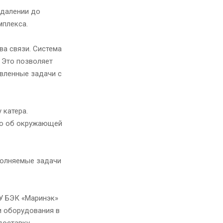
удалении до
мплекса.
ва связи. Система
 Это позволяет
авленные задачи с
 катера.
ию об окружающей
полняемые задачи
ПУ БЭК «Маринэк»
и оборудования в
доставку