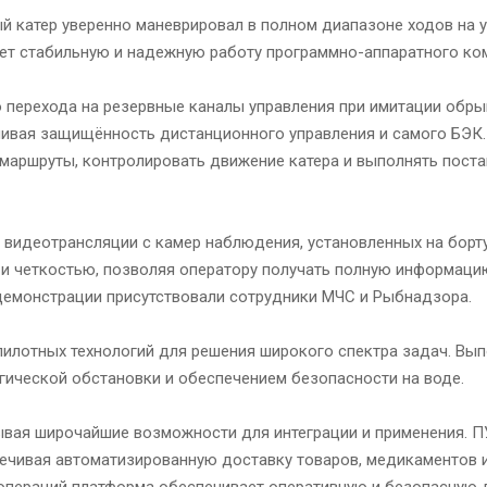
ый катер уверенно маневрировал в полном диапазоне ходов на 
ует стабильную и надежную работу программно-аппаратного ко
перехода на резервные каналы управления при имитации обры
ивая защищённость дистанционного управления и самого БЭК.
маршруты, контролировать движение катера и выполнять пост
 видеотрансляции с камер наблюдения, установленных на борту
 и четкостью, позволяя оператору получать полную информац
 демонстрации присутствовали сотрудники МЧС и Рыбнадзора.
пилотных технологий для решения широкого спектра задач. Вы
гической обстановки и обеспечением безопасности на воде.
ывая широчайшие возможности для интеграции и применения. 
ечивая автоматизированную доставку товаров, медикаментов 
 операций платформа обеспечивает оперативную и безопасную 