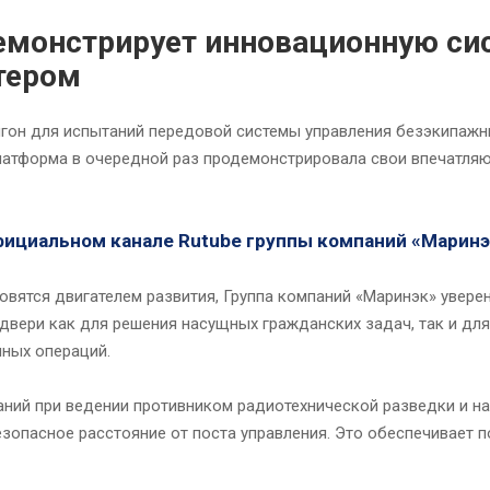
емонстрирует инновационную си
тером
игон для испытаний передовой системы управления безэкипажн
платформа в очередной раз продемонстрировала свои впечатл
ициальном канале Rutube группы компаний «Маринэ
новятся двигателем развития, Группа компаний «Маринэк» увере
вери как для решения насущных гражданских задач, так и дл
нных операций.
аний при ведении противником радиотехнической разведки и н
езопасное расстояние от поста управления. Это обеспечивает 