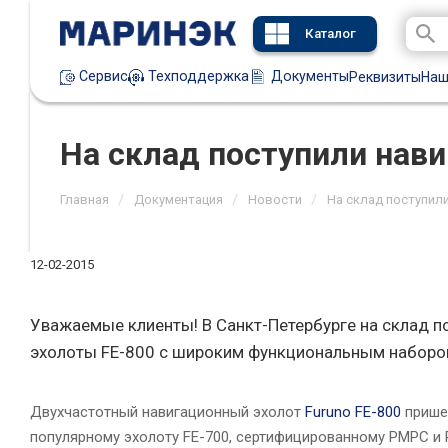
Каталог
Техподдержка
Документы
Сервис
Реквизиты
Наш
На склад поступили нави
/
/
/
Главная
Документация
Новости
На склад поступили
12-02-2015
Уважаемые клиенты! В Санкт-Петербурге на склад п
эхолоты FE-800 с широким функциональным наборо
Двухчастотный навигационный эхолот
Furuno FE-800
прише
популярному эхолоту FE-700, сертифицированному РМРС и