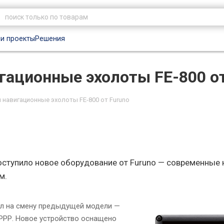
и проекты
Решения
гационные эхолоты FE-800 от
 навигационные эхолоты FE-800 от Furuno
оступило новое оборудование от Furuno — современные
м.
л на смену предыдущей модели —
 РРР. Новое устройство оснащено