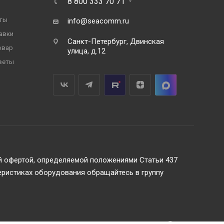
8 800 333 70 71
ты
info@seacomm.ru
авки
Санкт-Петербург, Двинская
овар
улица, д.12
веты
ой офертой, определяемой положениями Статьи 437
еристиках оборудования обращайтесь в группу