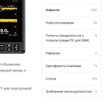
Новости
1262
Новости компании
33
Патенты (свидетельств о
14
госрегистрации ПО для ЭВМ)
Референс
2
отображения.
Сертификаты компании
19
ередатчикам; к
Статьи
513
71 или электронной
Требования законодательства
6