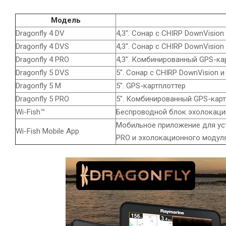
Модель
Dragonfly 4 DV
4,3". Сонар с CHIRP DownVision
Dragonfly 4 DVS
4,3". Сонар с CHIRP DownVisi
Dragonfly 4 PRO
4,3". Комбинированный GPS-ка
Dragonfly 5 DVS
5". Сонар с CHIRP DownVision
Dragonfly 5 M
5". GPS-картплоттер
Dragonfly 5 PRO
5". Комбинированный GPS-карт
Wi-Fish™
Беспроводной блок эхолокации
Мобильное приложение для уст
Wi-Fish Mobile App
PRO и эхолокационного модуля