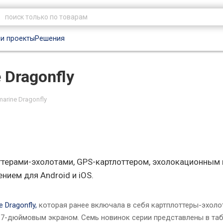
и проекты
Решения
 Dragonfly
arine Dragonfly
оттерами-эхолотами, GPS-картлоттером, эхолокационным
ием для Android и iOS.
 Dragonfly,
которая ранее включала в себя картплоттеры-эхол
 7-дюймовым экраном. Семь новинок серии представлены в таб