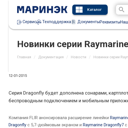
Каталог
Техподдержка
Документы
Сервис
Реквизиты
Наш
Новинки серии Raymarine
/
/
/
Главная
Документация
Новости
Новинки серии Raym
12-01-2015
Серия Dragonfly будет дополнена сонарами, картпл
беспроводным подключением и мобильным приложен
Компания FLIR анонсировала расширение линейки
Raymarine
Dragonfly
с 5,7-дюймовым экраном и
Raymarine Dragonfly7
с