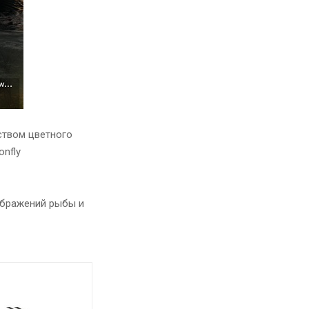
ством цветного
nfly
зображений рыбы и