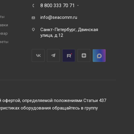
8 800 333 70 71
ты
info@seacomm.ru
авки
Санкт-Петербург, Двинская
овар
улица, д.12
веты
ой офертой, определяемой положениями Статьи 437
еристиках оборудования обращайтесь в группу