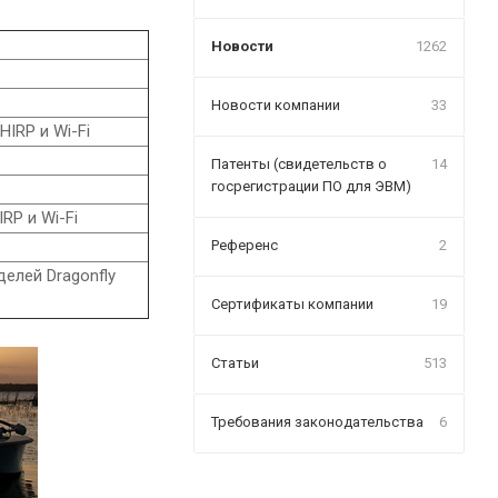
Новости
1262
Новости компании
33
IRP и Wi-Fi
Патенты (свидетельств о
14
госрегистрации ПО для ЭВМ)
RP и Wi-Fi
Референс
2
елей Dragonfly
Сертификаты компании
19
Статьи
513
Требования законодательства
6