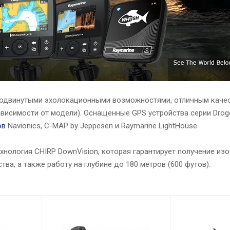
 продвинутыми эхолокационными возможностями, отличным каче
исимости от модели). Оснащенные GPS устройства серии Drogo
ов
Navionics, C-MAP by Jeppesen и Raymarine LightHouse.
ехнология CHIRP DownVision, которая гарантирует получение и
а, а также работу на глубине до 180 метров (600 футов).