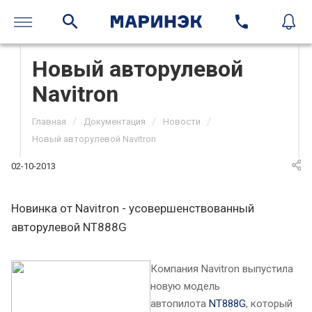
Новый авторулевой
Navitron
/
/
/
Главная
Документация
Новости
Новый авторулевой Navitron
02-10-2013
Новинка от Navitron - усовершенствованный
авторулевой NT888G
Компания Navitron выпустила
новую модель
автопилота
NT888G
, который