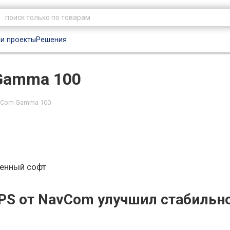
и проекты
Решения
Gamma 100
vCom Gamma 100
енный софт
S от NavCom улучшил стабильн