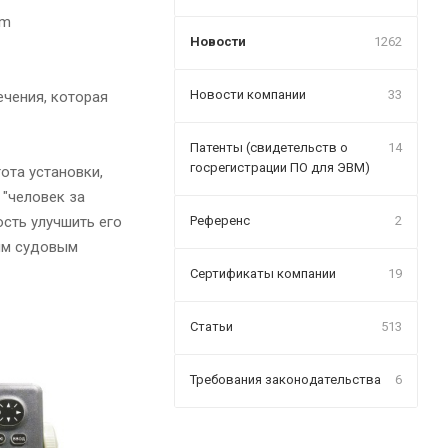
Новости
1262
Новости компании
33
чения, которая
Патенты (свидетельств о
14
госрегистрации ПО для ЭВМ)
ота установки,
"человек за
сть улучшить его
Референс
2
ым судовым
Сертификаты компании
19
Статьи
513
Требования законодательства
6