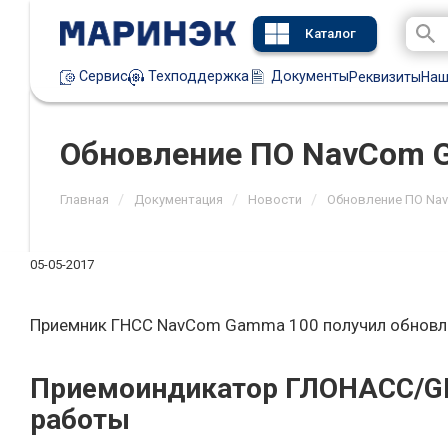
Каталог
Техподдержка
Документы
Сервис
Реквизиты
Наш
Обновление ПО NavCom 
/
/
/
Главная
Документация
Новости
Обновление ПО Na
05-05-2017
Приемник ГНСС NavCom Gamma 100 получил обновл
Приемоиндикатор ГЛОНАСС/GP
работы