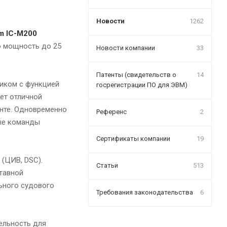
Новости
1262
m IC-M200
ю мощность до 25
Новости компании
33
Патенты (свидетельств о
14
миком с функцией
госрегистрации ПО для ЭВМ)
ет отличной
енте. Одновременно
Референс
2
мые команды
Сертификаты компании
19
(ЦИВ, DSC).
Статьи
513
тавной
льного судового
Требования законодательства
6
ельность для