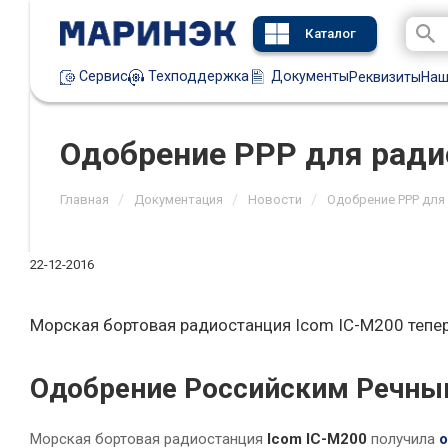
Каталог
Техподдержка
Документы
Сервис
Реквизиты
Наш
Одобрение РРР для ради
/
/
/
Главная
Документация
Новости
Одобрение РРР для
22-12-2016
Морская бортовая радиостанция Icom IC-M200 тепе
Одобрение Российским Речным
Морская бортовая радиостанция
Icom IC-M200
получила
о