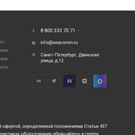
8 800 333 70 71
ты
info@seacomm.ru
авки
Санкт-Петербург, Двинская
овар
улица, д.12
веты
ой офертой, определяемой положениями Статьи 437
еристиках оборудования обращайтесь в группу