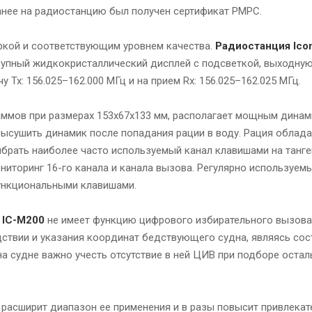
Ранее на радиостанцию был получен сертификат РМРС.
кой и соответствующим уровнем качества.
Радиостанция Ico
крупный жидкокристаллический дисплей с подсветкой, выходну
 Tx: 156.025–162.000 МГц и на прием Rx: 156.025–162.025 МГц.
раммов при размерах 153х67х133 мм, располагает мощным дина
сушить динамик после попадания рации в воду. Рация облада
ыбрать наиболее часто используемый канал клавишами на танг
ниторинг 16-го канала и канала вызова. Регулярно используе
ункциональными клавишами.
 IC-M200
не имеет функцию цифрового избирательного вызова 
твии и указания координат бедствующего судна, являясь сос
на судне важно учесть отсутствие в ней ЦИВ при подборе оста
расширит диапазон ее применения и в разы повысит привлекат