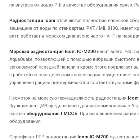
на внутренних водах РФ в качестве оборудования связи. 
Радиостанции Icom
отличаются полностью японской сбор
защищена от воды по стандартам IPX7 / MIL 810G, имеет 
ватт, работает в морском диапазоне частот VHF на передачу
Морская радиостанция
Icom IC-M200
весит всего 790 г
AquaQuake, позволяющей с помощью вибрации быстрого вы
эргономикой передней панели и кроме этого предлагает в
с работой на определенном канале рация осуществляет мо
управления рацией поддерживаются соответствующими ф
Несмотря на морскую принадлежность радиостанция
Icom
Функционал ЦИВ предназначен для информирования о бедс
частью
оборудования ГМССБ
. При использовании рации 
оборудования.
Сертификат РРР радиостанции
Icom IC-M200
существенно 