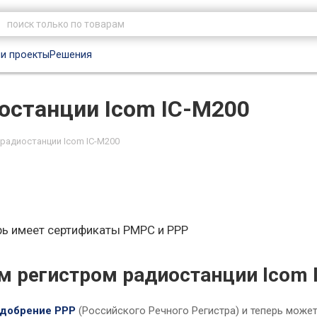
и проекты
Решения
останции Icom IC-M200
 радиостанции Icom IC-M200
рь имеет сертификаты РМРС и РРР
 регистром радиостанции Icom 
добрение РРР
(Российского Речного Регистра) и теперь може