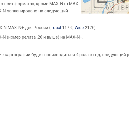
во всех форматах, кроме MAX-N (в MAX-
AX-N запланировано на следующий
AX-N MAX-N+ для России (
Local
117 €,
Wide
212€);
-N (номер релиза .26 и выше) на MAX-N+.
ие картографии будет производиться 4 раза в год, следующий 