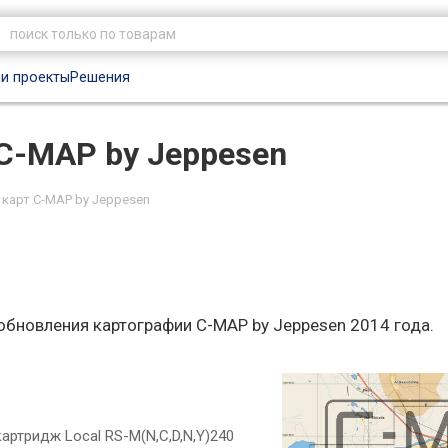
и проекты
Решения
 С-МАР by Jeppesen
 карт С-МАР by Jeppesen
бновления картографии С-МАР by Jeppesen 2014 года.
артридж Local RS-M(N,C,D,N,Y)240