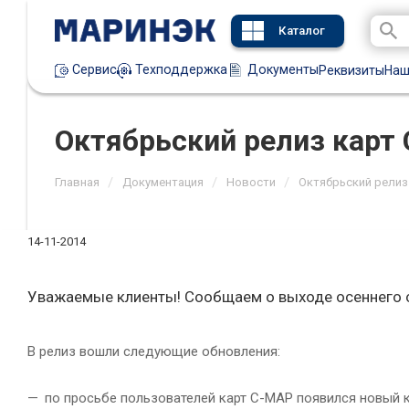
Каталог
Техподдержка
Документы
Сервис
Реквизиты
Наш
Октябрьский релиз карт
/
/
/
Главная
Документация
Новости
Октябрьский релиз
14-11-2014
Уважаемые клиенты! Сообщаем о выходе осеннего о
В релиз вошли следующие обновления:
по просьбе пользователей карт С-MAP появился новый к