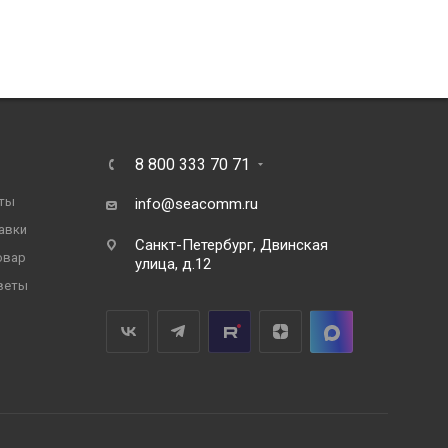
8 800 333 70 71
ты
info@seacomm.ru
авки
Санкт-Петербург, Двинская
овар
улица, д.12
веты