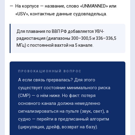
На корпусе — название, слово «UNMANNED» или
«USV», контактные данные судовладельца.
Для плавания по ВВП РФ добавляется УВЧ-
радиостанция (диапазоны 300–300,5 и 336–336,5
МГц) с постоянной вахтой на 5 канале.
ПРОВОКАЦИОННЫЙ ВОПРОС
А если связь прервалась? Для этого
существует состояние минимального риска
(СМР) — о нём ниже. Но факт: потеря
основного канала должна немедленно
сигнализироваться на пульте (звук, свет), а
судно — перейти в предписанный алгоритм
(циркуляция, дрейф, возврат на базу).