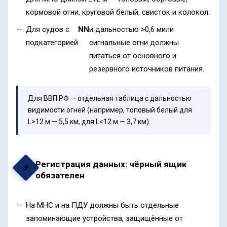
кормовой огни, круговой белый, свисток и колокол.
Для судов с
NN
и дальностью >0,6 мили
подкатегорией
сигнальные огни должны
питаться от основного и
резервного источников питания.
Для ВВП РФ — отдельная таблица с дальностью
видимости огней (например, топовый белый для
L>12 м — 5,5 км, для L<12 м — 3,7 км).
Регистрация данных: чёрный ящик
8
обязателен
На МНС и на ПДУ должны быть отдельные
запоминающие устройства, защищённые от