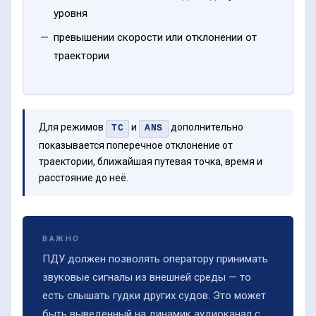
уровня
превышении скорости или отклонении от
траектории
Для режимов
и
дополнительно
TC
ANS
показывается поперечное отклонение от
траектории, ближайшая путевая точка, время и
расстояние до неё.
ВАЖНО
ПДУ должен позволять оператору принимать
звуковые сигналы из внешней среды — то
есть слышать гудки других судов. Это может
быть выведенный на динамик аудиоканал с