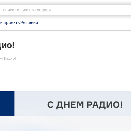
и проекты
Решения
ио!
м Радио!