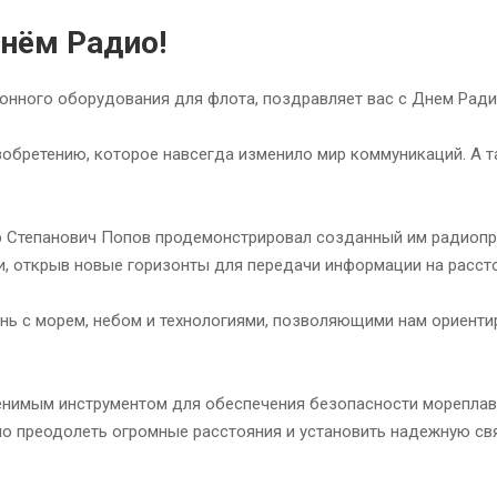
Днём Радио!
онного оборудования для флота, поздравляет вас с Днем Ради
зобретению, которое навсегда изменило мир коммуникаций. А 
ндр Степанович Попов продемонстрировал созданный им радиопр
и, открыв новые горизонты для передачи информации на расст
знь с морем, небом и технологиями, позволяющими нам ориенти
менимым инструментом для обеспечения безопасности мореплав
ило преодолеть огромные расстояния и установить надежную с