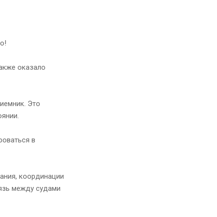
о!
также оказало
иемник. Это
оянии.
роваться в
ания, координации
вязь между судами