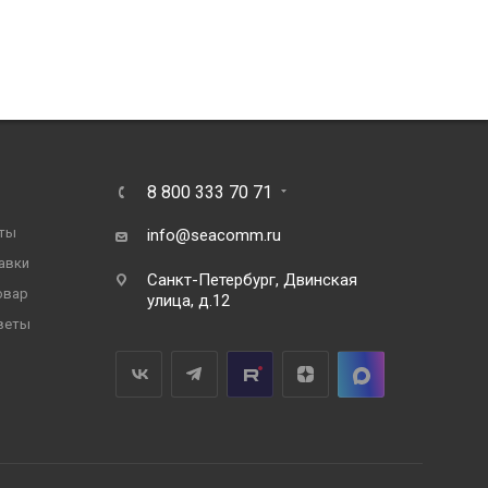
8 800 333 70 71
ты
info@seacomm.ru
авки
Санкт-Петербург, Двинская
овар
улица, д.12
веты