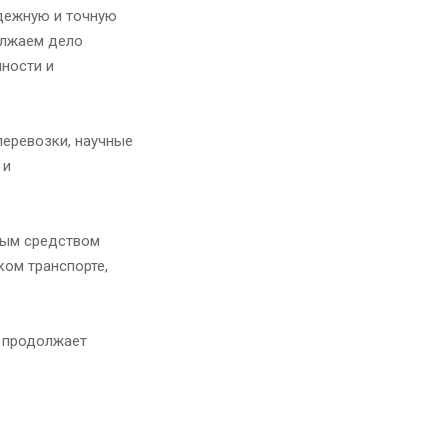
адежную и точную
олжаем дело
ности и
перевозки, научные
 и
мым средством
ком транспорте,
о продолжает