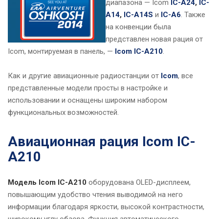
диапазона — Icom
IC-A24
,
IC-
A14
,
IC-A14S
и
IC-A6
. Также
на конвенции была
представлен новая рация от
Icom, монтируемая в панель, —
Icom IC-A210
.
Как и другие авиационные радиостанции от
Icom
, все
представленные модели просты в настройке и
использовании и оснащены широким набором
функциональных возможностей.
Авиационная рация Icom IC-
A210
Модель Icom IC-A210
оборудована OLED-дисплеем,
повышающим удобство чтения выводимой на него
информации благодаря яркости, высокой контрастности,
широкому углу обзора. Функция автоматического