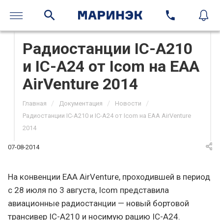
Радиостанции IC-A210
и IC-A24 от Icom на EAA
AirVenture 2014
/
/
/
Главная
Документация
Новости
Радиостанции IC-A210 и IC-A24 от Icom на EAA AirVenture
2014
07-08-2014
На конвенции EAA AirVenture, проходившей в период
с 28 июля по 3 августа, Icom представила
авиационные радиостанции — новый бортовой
трансивер IC-A210 и носимую рацию IC-A24.