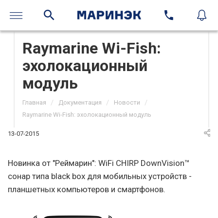
Raymarine Wi-Fish:
эхолокационный
модуль
/
/
/
Главная
Документация
Новости
Raymarine Wi-Fish: эхолокационный модуль
13-07-2015
Новинка от "Реймарин": WiFi CHIRP DownVision™
сонар типа black box для мобильных устройств -
планшетных компьютеров и смартфонов.