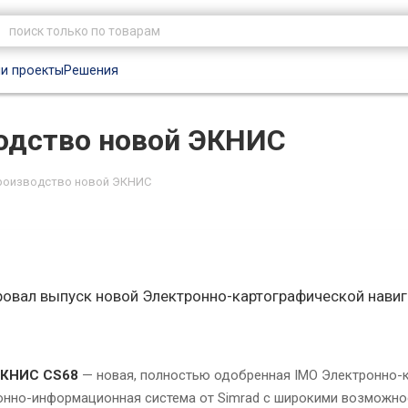
и проекты
Решения
водство новой ЭКНИС
производство новой ЭКНИС
ровал выпуск новой Электронно-картографической нави
КНИС CS68
— новая, полностью одобренная IMO Электронно-
онно-информационная система от Simrad с широкими возможнос