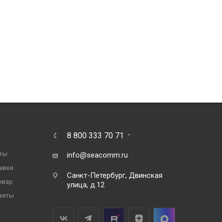
8 800 333 70 71
ты
info@seacomm.ru
авки
Санкт-Петербург, Двинская
овар
улица, д.12
веты