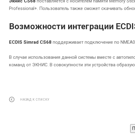
Экнис CS68
поставляется с носителем памяти Memory Stic
Professional+. Пользователь также сможет скачивать обно
Возможности интеграции ECDI
ECDIS Simrad CS68
поддерживает подключение по NMEA0183
В случае использования данной системы вместе с автопил
команд от ЭКНИС. В совокупности эти устройства образую
НАЗАД К СПИСКУ
П