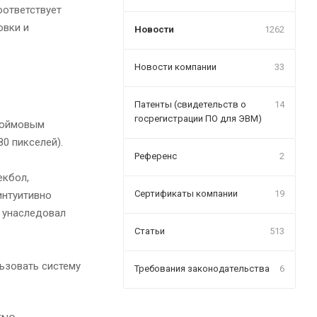
оответствует
овки и
Новости
1262
Новости компании
33
Патенты (свидетельств о
14
госрегистрации ПО для ЭВМ)
-дюймовым
80 пикселей).
Референс
2
екбол,
Сертификаты компании
19
интуитивно
 унаследовал
Статьи
513
льзовать систему
Требования законодательства
6