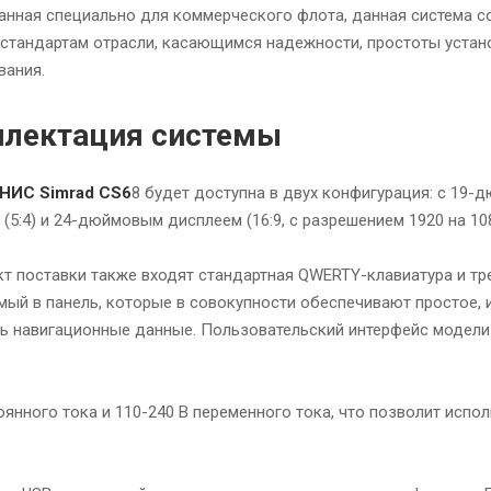
анная специально для коммерческого флота, данная система с
стандартам отрасли, касающимся надежности, простоты устан
вания.
лектация системы
НИС Simrad CS6
8 будет доступна в двух конфигурация: с 19
(5:4) и 24-дюймовым дисплеем (16:9, с разрешением 1920 на 10
кт поставки также входят стандартная QWERTY-клавиатура и тр
мый в панель, которые в совокупности обеспечивают простое, 
ть навигационные данные. Пользовательский интерфейс модели
оянного тока и 110-240 В переменного тока, что позволит испо