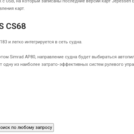
k с USB, на который записаны последние версии карт Jepessen 
вления карт.
S CS68
 и легко интегрируется в сеть судна.
отом Simrad AP80, направление судна будет выбираться автопи
т одну из наиболее затрато-эффективных систем рулевого упра
оиск по любому запросу