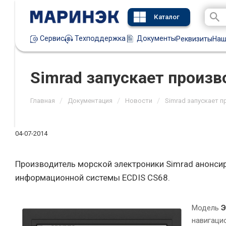
Каталог
Техподдержка
Документы
Сервис
Реквизиты
Наш
Simrad запускает произ
/
/
/
Главная
Документация
Новости
Simrad запускает 
04-07-2014
Производитель морской электроники Simrad анонси
информационной системы ECDIS CS68.
Модель
Э
навигаци