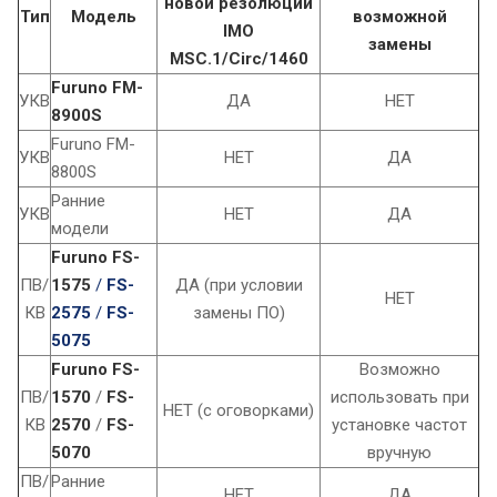
новой резолюции
Тип
Модель
возможной
IMO
замены
MSC.1/Circ/1460
Furuno FM-
УКВ
ДА
НЕТ
8900S
Furuno FM-
УКВ
НЕТ
ДА
8800S
Ранние
УКВ
НЕТ
ДА
модели
Furuno FS-
ПВ/
1575
/
FS-
ДА (при условии
НЕТ
КВ
2575
/
FS-
замены ПО)
5075
Furuno FS-
Возможно
ПВ/
1570
/
FS-
использовать при
НЕТ (с оговорками)
КВ
2570
/
FS-
установке частот
5070
вручную
ПВ/
Ранние
НЕТ
ДА