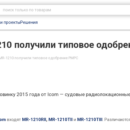
и проекты
Решения
10 получили типовое одобр
MR-1210 получили типовое одобрение РМРС
овинку 2015 года от Icom — судовые радиолокационные
com
входят
MR-1210RII
,
MR-1210TII
и
MR-1210TIII
. Различаютс