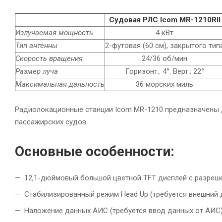
Судовая РЛС Icom MR-1210RII
Излучаемая мощность
4 кВт
Тип антенны
2-футовая (60 см), закрытого тип
Скорость вращения
24/36 об/мин
Размер луча
Горизонт.: 4°. Верт.: 22°
Максимальная дальность
36 морских миль
Радиолокационные станции Icom MR-1210 предназначены д
пассажирских судов.
Основные особенности:
12,1-дюймовый большой цветной TFT дисплей с разреш
Стабилизированный режим Head Up (требуется внешний 
Наложение данных АИС (требуется ввод данных от АИС