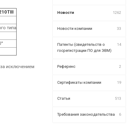
10TIII
Новости
1262
ого типа
Новости компании
33
0°
Патенты (свидетельств о
14
госрегистрации ПО для ЭВМ)
 за исключением
Референс
2
Сертификаты компании
19
Статьи
513
Требования законодательства
6