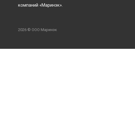
компаний «Маринэк».
2026 © ООО Маринэк