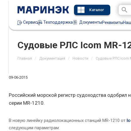
Каталог
Техподдержка
Документы
Сервис
Реквизиты
Наш
Судовые РЛС Icom MR-12
/
/
/
Главная
Документация
Новости
Судовые РЛС Icom 
09-06-2015
Российский морской регистр судоходства одобрил н
серии MR-1210.
В новую линейку радиолокационных станций MR-1210 от
I
следующим параметрам: