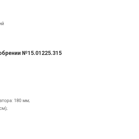
ий
обрении №15.01225.315
тора: 180 мм;
см);