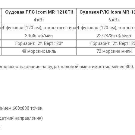
Судовая РЛС Icom MR-1210TII
Судовая РЛС Icom MR-12
4 кВт
6 кВт
а
4-футовая (120 см), открытого типа
4-футовая (120 см), открыт
24/36 об/мин
22/24/36 об/мин
Горизонт.: 2°. Верт.: 20°
Горизонт.: 2°. Верт.: 2
48 морских миль
72 морские мили
ля использования на судах валовой вместимостью менее 300,
ением 600х800 точек
датчик направления)
)