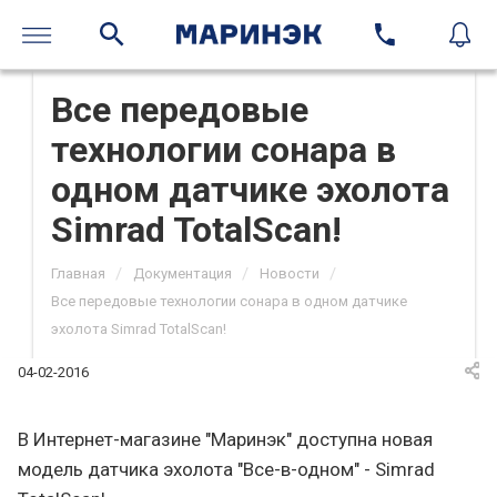
Все передовые
технологии сонара в
одном датчике эхолота
Simrad TotalScan!
/
/
/
Главная
Документация
Новости
Все передовые технологии сонара в одном датчике
эхолота Simrad TotalScan!
04-02-2016
В Интернет-магазине "Маринэк" доступна новая
модель датчика эхолота "Все-в-одном" - Simrad