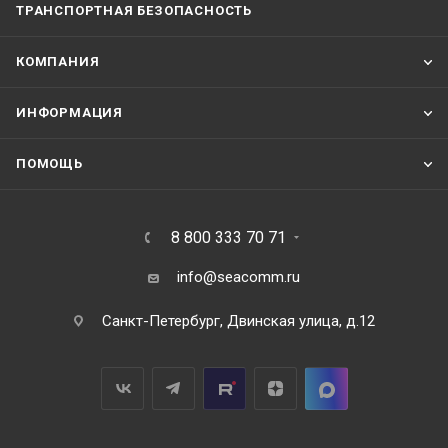
1
ТРАНСПОРТНАЯ БЕЗОПАСНОСТЬ
МИРАН ГНСС
-
СП
-
2
Версия 
2
.0
КОМПАНИЯ
ИНФОРМАЦИЯ
ПОМОЩЬ
8 800 333 70 71
info@seacomm.ru
Санкт-Петербург, Двинская улица, д.12