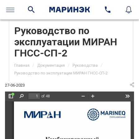
Руководство по
эксплуатации МИРАН
ГНСС-СП-2
/
/
/
Главная
Документация
Руководства
Руководство по эксплуатации МИРАН ГНСС-СП-2
27-06-2023
of 48
Toggle
Find
Zoom
Zoom
Tools
Sidebar
Out
In
Руководство по 
эксплуатации