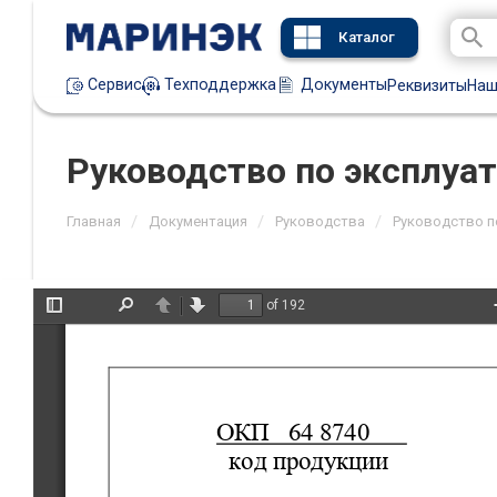
Каталог
Техподдержка
Документы
Сервис
Реквизиты
Наш
Руководство по эксплуа
/
/
/
Главная
Документация
Руководства
Руководство п
of 192
Toggle
Find
Previous
Next
Sidebar
ОКП   64 8740      
.
код продукции