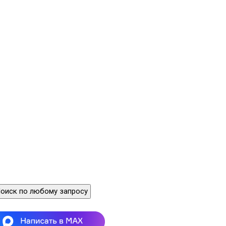
по эксплуатации ЭКС «МИРАН
-
КС07»
оиск по любому запросу
Содержание