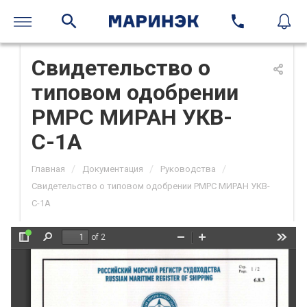
Свидетельство о
типовом одобрении
РМРС МИРАН УКВ-
С-1А
/
/
/
Главная
Документация
Руководства
Свидетельство о типовом одобрении РМРС МИРАН УКВ-
С-1А
of 2
Toggle
Find
Zoom
Zoom
Tools
Sidebar
Out
In