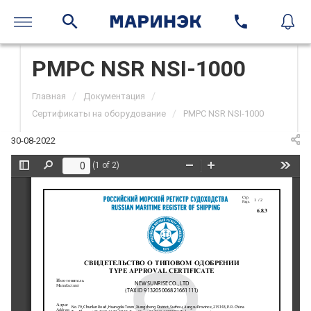
РМРС NSR NSI-1000
/
/
Главная
Документация
/
Сертификаты на оборудование
РМРС NSR NSI-1000
30-08-2022
(1 of 2)
Toggle
Find
Zoom
Zoom
Tools
Sidebar
Out
In
!B@
.
1
/ 2
Page.
6.8.3
swidetelxstwo o tipowom odobrenii
TYPEAPPROVALCERTIFICATE
iZGOTOWITELX
                                         NEW SUNRISE CO., LTD 
Manufacturer
                                 (TAX ID 913205006821661111)
aDRES
No. 79, Chunlan Road, Huangdai Town, Xiangcheng District, Suzhou, Jiangsu Province, 215143, P. R. China 
Address
Тел./Phone: +86 (512) 66-73-37-33 Факс/ Fax: +86 (512) 66730261 Web: www.nsrmarine.com