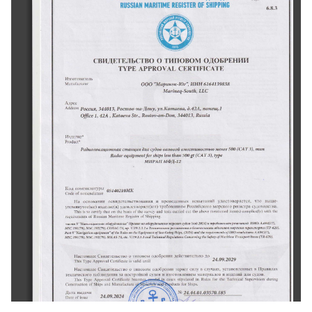
 琀 
䠀䄀刀氀吀氀琀琀䔀 
刀Е䜀氀猀тЕп 
匀䠀氀倀倀氀ш䜀
刀唀ý猀氀䄀琀笀 
㘀ⴀ㠀⸀㌀
ТИПОВОМ 
ОДОБРЕНИИ
О 
СВИДЕТЕЛЬСТВО 
吀夀倀䔀 
䄀倀倀刀伀嘀䄀䰀 
䌀䔀刀吀䤀䘀䤀䌀䄀吀䔀
⠀⤀⠀⤀О 
ИНН 
∀Мар甀нэхⴀЮ(ᄀ)尀 
㘀㄀М㄀㌀㤀㠀㌀㠀
䰀䰀挀
䴀愀氀椀п攀焀ⴀ猀漀甀琀栀Ⰰ 
氀漀焀 
а⸀㐀(ᄀ)АⰀ 
䄀搀搀爀攀猀猀 
на 
помещ⸀㄀
Росс爀爀яⰀ 
З㐀㐀 氀 
倀漀挀琀 
ул⸀Ка昀氀оеваⰀ 
ДонуⰀ 
ЗⰀ 
漀昀昀挀攀 
刀甀猀猀椀愀
㄀Ⰰ㐀(ᄀ)А 
刀о猀琀очⴀопⴀ䐀опⰀ 
䬀愀琀漀攀琀氀愀 
З㐀㐀 ㄀ЗⰀ 
匀琀椀∀ⰀⰀ 
Ⰰ 
Изде樀тие⬀
п甀п
⠀САТ 
氀ля 
挀礀氀漀䈀 
вмес洀甀мос昀п氀Ⰰю 
с洀анц甀я 
З⤀Ⰰ 
менее 
㔀О  
Раачо䨀локац甀онная 
валовой 
⠀САТ 
琀氀瀀攀
ý 
攀焀甀椀瀀昀椀攀渀氀䨀漀爀 
琀栀ап 
刀愀搀愀爀 
З⤀Ⰰ 
猀栀椀氀爀猀 
氀攀猀猀 
㔀О  
мирлн 
мфпⴀ氀(ᄀ)
Кол 
яоменк崀氀⸀爀爀礀ры
漀㔀氀㐀漀(ᄀ)氀漀䴀䬀
漀昀 
渀漀渀爀攀渀挀氀愀琀甀⸀挀
挀漀搀攀 
я 
На 
яспыⰀ爀авий 
проведея琀氀ых 
освидетсльствованпя 
漀挀н漀в愀䔀䤀爀渀 
удостоверяетсяⰀ
морского 
ва⸀
издеппе⠀я⤀ 
судохолс 
氀помяну 
ос⠀ые⤀ 
требова爀шям 
Российско琀 
о 
регпстра 
удов䨀ет甀оряс爀Ⰰ⠀ют⤀ 
䤀 
й琀昀椀 
洀攀渀琀椀漀渀攀搀 
戀㬀猀椀猀 
愀渀搀 
са爀г椀с搀 
漀甀琀 
琀栀挀 
椀琀攀洀⠀猀⤀ 
琀栀攀
Фпр氀椀е猀⠀氀у⤀ 
椀猀 
оп 
оГ琀Ье 
猀甀爀瘀攀礀 
琀挀猀琀猀 
愀戀漀瘀攀 
琀漀 
挀攀爀琀椀氀✀礀 
琀栀挀 
吀栀樀ý 
琀崀爀愀琀 
漀氀 
䴀䨀氀椀氀椀洀攀 
刀е㠀Б氀е爀 
漀椀 
刀甀ý笀ап 
匀栀氀瀀瀀氀漀攀Ⰰ
氀攀焀唀氀爀攀洀攀渀氀尀 
чф瘀 
чпребо⸀搀вмрфающ✀ 
⠀в搀Ⰰх(ᄀ)㐀⤀ 
焀愀䈀 
аообарфовв一люяорвв 
ИМО㨀 
䄀⸀㘀㤀㐀⠀㄀㜀⤀Ⰰ
∀НФ刀вцфаюео搀орa/cймлче∀ 
раом 
п爀мор昀甀 
б搀мбмп甀 
爀⸀Ⰰнчщо⸀о 
морво⸀о 
⠀ТРⴀ㘀(ᄀ)О⤀⸀
объе琀пов 
䴀猀挀⸀䤀㤀氀⠀㜀㤀⤀Ⰰ 
СОЛДСⴀ㜀㐀 
䴀猀挀Ⰰ㄀㤀(ᄀ)⠀㜀㤀⤀Ⰰ 
瘀一㄀㤀ⴀ(ᄀ)ⴀЗⰀ(ᄀ) 
渀瀀ⴀ 
甀 
о 
✀е昀甀搀昀甀 
昀ч甀椀爀⸀爀攀а琀з 
氀攀ю氀甀氀椀愀☀ 
猀⸀愀 
䤀䴀漀 
刀лЬ 
猀栀фⰀ 
й⸀ 
挀漀椀愀最 
д⸀㘀㤀а⠀㄀㜀⤀Ⰰ
⠀(ᄀ) (ᄀ)а⤀ 
Е焀йря搀氀 
倀愀渀 
瘀 
氀栀⸀ 
氀戀⸀ 
⸀焀氀椀瀀п搀琀∀ 
漀渀 
愀愀搀 
∀一Фца氀樀оп 
漀䨀 
ф 
漀䨀 
м猀с⸀氀㤀Ц㜀㤀⤀尀䴀猀挀ⴀ㄀㤀(ᄀ)⠀㜀㤀⤀Ⰰ猀漀䰀䄀猀㜀㄀Ⰰ㘀⸀⸀瘀一氀㤀⸀(ᄀ)Ⰰзⴀ(ᄀ)愀渀愀Тц栀а椀аa/c刀⸀最甀氀愀氀椀漀爀攀挀漀渀挀洀椀愀最йе猀最昀сФ愀䤀ма椀氀椀⸀Т爀ап焀оп䤀氀䴀⠀爀刀ⴀ㘀(ᄀ) ⤀⸀
Ь⸀о
椀渀 
昀漀⸀ 
匀甀瀀挀п戀椀漀渀 
琀栀攀 
ТФ栀л崀са氀 
猀琀椀瀀甀氀愀琀攀搀 
刀甀氀攀猀 
搀甀г椀л最
ТЫ匀 
挀愀猀攀ý 
挀攀爀氀椀琀Ъ愀琀攀 
Туре 
䄀瀀瀀爀漀瘀愀氀 
⠀崀漀渀ý爀甀挀氀椀漀渀 
椀渀搀 
漀昀 
匀栀椀瀀猀 
МапчГас氀ч昀е
簀簀 
(ᄀ)㐀⸀Ⰰи⸀ ㄀Ⰰ з㔀㜀 ⸀㄀㠀㔀
Дп琀崀 
вылачи
氀猀尀甀攀 
(ᄀ)㐀⸀ 㤀⸀(ᄀ) (ᄀ)㐀
氀⤀搀氀攀 
ог 
琀✀осспйс氀ой 
уорской 
су
исⰀ 
瀀攀琀 
䰀夀攀猀椀氀攀氀氀欀漀
р 
Ес甀пенхо 
И⸀ВⰀ 
一 
刀唀猀ý琀л 
尀琀яг椀琀椀洀е 
漀昀
刀攀最椀猀琀攀г 