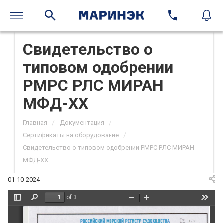
Свидетельство о
типовом одобрении
РМРС РЛС МИРАН
МФД-ХХ
/
/
Главная
Документация
/
Сертификаты на оборудование
Свидетельство о типовом одобрении РМРС РЛС МИРАН
МФД-ХХ
01-10-2024
of 3
Toggle
Find
Zoom
Zoom
Tools
Sidebar
Out
In
сⰀр⸀
㄀一崀
р氀氀ссийс椀氀шй 
суд伀х伀дствА
рЕгистр 
н伀рск伀й 