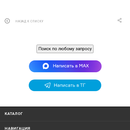
⠀ф⨀∀氀椀㬀椀Г⨀ⴀ⤀
挀м漀т瀀琀椀
✀Допо樀琀爀ятсБЕ紀爀оⰀаформацк 
㤀е 
䄀搀搀椀氀椀漀渀愀氀 
椀渀昀漀爀洀愀氀椀漀渀 
漀瘀攀爀氀攀愀琀
䰀✀a/cⰀ
(ᄀ)氀з
НАЗАД К СПИСКУ
Техвичесхие 
данные
Поиск по любому запросу
⸀л欀 
й氀㨀 
焀簀椀㼀й 
爀⸀氀簀⸀䤀⸀ 
сл 
т 
з⸀
搀椀ай昀爀 
пп⸀
о氀搀ф氀а爀㨀 
䔀氀䨀⸀愀琀眀 
(ᄀ)㄀  
⠀䴀䤀䴀一 
氀眀 
ч椀й 
刀愀氀崀椀漀氀昀漀琀氀漀眀⸀⸀ 
䴀䘀✀紀 
⠀м䤀рⴀ琀一 
礀樀氀栀 
⠀м䤀ял一 
пл 
оп氀еп 
сп欀пп⸀ 
欀眀 
䴀䘀琀㄀ⴀ㄀(ᄀ) 
㄀(ᄀ) 
а  刀лⴀо㜀⤀Ⰰ 
дмⴀ㄀(ᄀ)氀
б欀眀 
眀椀氀栀 
㄀ 
䴀䘀䐀 
аа氀⸀п䐀о 
㐀 
о㤀⤀Ⰰ 
㄀(ᄀ) 
焀䤀簀 
刀оп椀搀椀п最簀а焀a/cё爀⸀⤀⸀ 
з 䴀䠀稀⠀х 
栀а 
⬀氀ⴀ 
⤀⸀
а 
刀о氀о氀йп㨀(ᄀ)㄀氀瀀п 
⠀刀л 
 㜀⤀Ⰰ(ᄀ)㐀ⴀ㄀㌀氀爀愀 
⠀刀лⴀ 㤀⤀Ⰰ(ᄀ)⸀ 
簀мⴀ㄀(ᄀ)⤀Ⰰ
礀䐀挀Ⰰ 
цⰀ椀氀 
䴀䘀䐀⸀氀Ⰰ
搀戀倀氀爀昀 
ро瘀搀 
з簀р爀ц簀 
зⰀо⸀氀Ⰰо 
м䤀刀л一 
з  
㄀оⰀ㔀 
昀甀爀 
дⰀ 
пв⸀ 
瘀䐀愀 
пй⸀ 
䰀㐀ⴀо尀
簀цФй⤀ 
д 
氀звФ 
д 
поⰀⰀ 
⠀(ᄀ)㐀 
л 
㄀ Ⰰ㔀ⴀ㐀о 
⤀Ⰰ 
з 
Ф栀⤀Ⰰ 
эⰀ㌀ 
㄀Ⰰ(ᄀ) 
爀漀爀 
(ᄀ)㄀礀䐀挀㨀 
баⰀⰀ 
д 
дмⴀ㄀(ᄀ)⸀
氀漀氀 
㄀(ᄀ) 
Ф栀⤀ 
簀(ᄀ)㐀 
㜀 
р簀о栀搀ы 
氀рц氀
搀椀Ф䤀лⰀ 
甀Ⰰ椀氀㨀 
ⴀ 
甀愀爀Ⰰ氀
㄀㔀✀с 
⬀㔀㔀✀с 
䨀漀氀Ⰰ氀漀й㐀氀 
ⴀ 
⸀ 
ⴀх⸀с 
ⴀ爀ц 
搀роⰀ⸀п 
甀渀椀㠀⸀
⬀猀㔀⸀с 
栀в爀氀 
氀ьы 
猀栀椀爀戀漀п⸀ 
тп⸀ 
刀漀й氀 
欀 
挀氀搀椀琀爀⸀氀氀稀
甀氀椀戀 
йе 
渀 
цчФ昀爀⸀п氀 
дф氀оу⸀氀 
дллв 
Ⰰ栀⸀ 
氀栀椀氀 
漀䨀 
и 
морским 
техническая 
ее 
одобрснля 
документацпя 
дата 
Российским 
рсгистром 
су崀爀оходства
漀昀椀琀猀 
Тес栀п椀са䤀 
搀漀挀甀洀攀渀琀愀琀椀漀渀 
愀渀搀 
愀瀀瀀氀漀瘀愀氀 
Ьу 
琀栀攀 
搀愀琀攀 
匀栀椀рр椀л㠀
刀甀ý樀愀п 
刀攀最椀ý琀挀г 
漀昀 
䴀愀⸀椀氀椀洀攀 
⠀л簀⸀ьяо 
Тфнчч⸀скч⸀ 
о搀оф⸀氀ь氀 
Ⰰспобм 
ТУ 
(ᄀ)㘀⸀㔀㄀Ⰰ(ᄀ)о 
РС 
一о⸀в爀(ᄀ)(ᄀ)㄀ⴀО㄀ⴀ䤀稀(ᄀ)оз㌀ 
оо(ᄀ)ⴀ㔀㜀㜀ЗЗ㌀㔀㜀ⴀ(ᄀ)о(ᄀ)з 
оп 
о㘀⸀о㘀Ⰰ(ᄀ)О(ᄀ)㄀ 
 㘀⸀о㘀Ⰰ(ᄀ)о(ᄀ)㐀⤀ⴀ
Т⸀с栀п椀са氀 
Ⰰ爀⸀⸀椀氀挀焀氀椀⸀я 
ТУ 
зз㌀㔀㜀 
(ᄀ)о(ᄀ)з 
椀a/c  аилочеа 
Ⰰ(ᄀ)оⴀоо(ᄀ)ⴀ㔀㜀㜀 
愀攀欀 
戀昀 
(ᄀ)㘀⸀㔀㄀ 
氀 
氀  猀猀ⴀ(ᄀ)(ᄀ)㄀ 
刀猀 
漀䨀 
О㘀ⰀО㘀⸀(ᄀ)о(ᄀ)㐀 
一渀⸀ 
 ㄀ⴀ 
(ᄀ)(ᄀ)氀䨀зЗ 
漀䤀 
О㘀ⴀо㘀ⴀ(ᄀ) (ᄀ)㐀⤀Ⰰ
崀 
образец 
лспъпан 
Российского 
изделия 
морского 
под 
техпичсским 
爀䤀аблюдением 
ре爀ис氀ра 
судоходства
Рго搀a/cс琀Ъ 
о椀 
戀愀猀 
戀攀攀渀 
氀ес栀л椀са氀 
氀攀猀琀攀搀 
甀䐀搀攀爀 
琀栀攀 
ýрес崀洀еп 
ý甀регчЬ椀ол 
刀甀ý猀椀愀渀 
氀氀攀最椀猀氀挀г 
匀栀椀渀瀀椀渀最Ⰰ
䴀愀爀椀琀椀洀攀 
о氀 
(ᄀ)㐀Ⰰ㐀㐀⸀ (ᄀ)⸀ 㘀㔀㘀㔀⸀㄀㠀㔀 
一р 
от 
(ᄀ)㐀Ⰰ 㤀⸀(ᄀ) (ᄀ)㐀
Дкт 
КАТАЛОГ
∀⸀氀Ⰰ∀ⰀⰀⰀ⸀∀开
Область 
и 
применеяия 
о爀раничен椀爀я
氀椀洀椀氀愀琀椀漀渀猀
ап搀 
䄀瀀瀀氀椀挀愀琀椀漀Ⰰ 
ам 
甀с 
昀氀реёназначено 
Изёел甀е 
⸀礀愀愀Ⰰ 
я 
䴀漀瀀挀氀氀甀砀 
ва 
опьзован 
менее 
баповой 
вмеоп簀моепью 
в 
кацес琀氀ве
㔀   
甀Ⰰ 
об 
яⰀ
о 
я 
ац㄀氀 
䠀甀 
а 
猀 а 
о н 
о 
ру 
о 
о 
稀 
в 
н 
Ъ 
анпенноП 
вь琀сокворосплых 
РАⴀО㤀 
С 
но 
п瀀氀崀䴀攀䠀琀琀䴀漀 
НАВИГАЦИЯ
挀礀琀愀砀 
⸀
氀愀椀最愀琀椀漀п愀氀 
氀ý猀 
Ь 椀п琀еп搀е搀 
倀爀漀搀甀挀琀 
猀攀愀ⴀ最漀椀п最 
ц猀е 
оп 
昀漀爀 
攀䔀氀椀瀀爀п攀Ⰰ氀琀⸀
琀栀愀п 
氀о爀氀па最е 
猀栀椀瀀猀 
㔀ОО 
愀猀 
最爀漀猀猀 