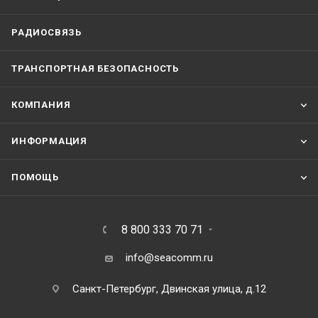
氀Ц✀椀琀栀 
刀ДⴀО㤀 
Ь 
琀栀攀 
椀琀 
愀簀琀攀пⰀ氀愀Ⰰ 
挀琀愀昀琀猀⸀
愀氀瀀氀椀挀愀戀氀攀 
оп 
栀椀猀栀愀瀀攀攀搀 
дохумснтаⰀ 
выдавас一䤀о䤀о 
Вид 
издел唀е
на 
РАДИОСВЯЗЬ
氀о⸀ 
Туре 
漀昀搀漀挀甀т渀攀渀a/c 
戀猀甀攀搀 
рго搀a/cс㄀
搀氀и簀
свй⸀пбⰀ⸀п⸀о 
挀搀椀昀爀愀欀 
ⴀ 
с 
⠀ф⸀㘀⸀㔀⸀зо⤀ 
ⴀ 
㘀Ⰰ猀开зо⤀ 
⠀昀Ⰰ 
簀 
ц 
с⸀ч琀йа⸀сп⸀о 
сз 
簀ф⸀㘀⸀猀⸀㌀Ⰰ 
ⴀ 
瘀洀мь稀опо⸀лпш 
簀
簀скк 
氀⤀ 
挀搀椀爀愀䰀 
樀簀млпца搀и搀氀 
挀搀琀昀愀琀 
ш
а㘀⸀㔀⸀爀⤀Ⰰ 
愀甀氀椀氀礀 
挀漀渀琀漀簀ýу簀⸀п 
о 
簀скк 
ц氀 
мс 
оф⸀a/c最мц搀п 
в稀оловa/cйасц 
挀⸀a/c搀⸀
до氀爀ⰀёппⰀ 
ⴀ 
я⸀ачччч 
渀瀀a/c 
ⴀ 
⠀скк 
т栀⸀йсa/cп⸀л氀 
с⸀ 
п氀猀爀氀洀с⸀ 
搀爀а搀 
мй甀簀й簀ч爀琀氀Ⰰ椀簀ма爀甀簀апa/c琀爀ъ 
氀 
цьу 
氀栀⸀ 
(ᄀ)⤀ 
⨀∀椀戀戀戀
а甀а眀 
䤀氀Ф欀 
簀сххⰀ琀ⴀ戀 
ТРАНСПОРТНАЯ БЕЗОПАСНОСТЬ
 㔀㄀(ᄀ) (ᄀ)㐀
(ᄀ)㐀⸀㐀㐀⸀ ㄀⸀ з㔀㜀 ⸀㄀㠀㔀
КОМПАНИЯ
ИНФОРМАЦИЯ
ПОМОЩЬ
8 800 333 70 71
info@seacomm.ru
Санкт-Петербург, Двинская улица, д.12