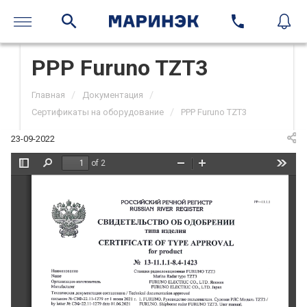
РРР Furuno TZT3
/
/
Главная
Документация
/
Сертификаты на оборудование
РРР Furuno TZT3
23-09-2022
of 2
Toggle
Find
Zoom
Zoom
Tools
Sidebar
Out
In