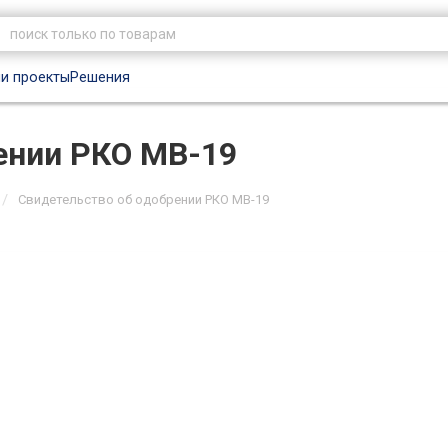
и проекты
Решения
ении РКО МВ-19
/
Свидетельство об одобрении РКО МВ-19