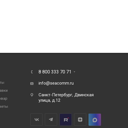
8 800 333 70 71
ты
info@seacomm.ru
авки
Санкт-Петербург, Двинская
овар
улица, д.12
веты