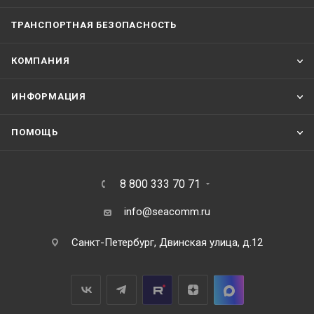
Hacmruee 
cnfla'x'
BHfrpeBHem 
EoaHoro 
rpaHcnopra 
6e3onacHocfi 
p€rnaMenroM 
x 
o 
ooEermB 
Perucrpa 
TexHHqecxnM 
PeqHom 
ТРАНСПОРТНАЯ БЕЗОПАСНОСТЬ
КОМПАНИЯ
ИНФОРМАЦИЯ
ПОМОЩЬ
8 800 333 70 71
info@seacomm.ru
Санкт-Петербург, Двинская улица, д.12