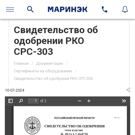
Свидетельство об
одобрении РКО
СРС-303
/
/
Главная
Документация
/
Сертификаты на оборудование
Свидетельство об одобрении РКО СРС-303
10-07-2024
of 2
Toggle
Find
Zoom
Zoom
Tools
Sidebar
Out
In
PE|HCTP
POCCHfi 
CKHItr 
PET{HOII 
CBI,IAETEJIbCTBO 
OE 
OAOEPEHI4I4
TIIIIA 
II3AEJIIIfl
J\! 
09-11.1-7.10-0739