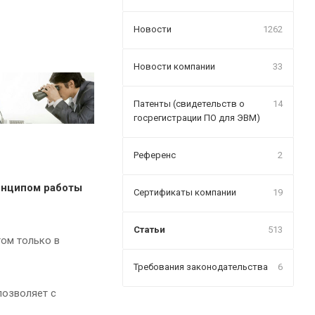
Новости
1262
Новости компании
33
Патенты (свидетельств о
14
госрегистрации ПО для ЭВМ)
Референс
2
инципом работы
Сертификаты компании
19
Статьи
513
том только в
Требования законодательства
6
позволяет с