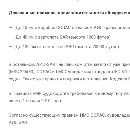
Доказанные примеры производительности обнаружени
До 10 нм с корабля СОЛАС с классом АИС транспонде
До 40 нм с вертолета SAR (высота 1000 футов)
До 130 нм от самолетов SAR (высота 20000 футов)
В остальном, АИС-SART не слишком отличается от уже пр
(MSC.246(83), СОЛАС и ГМССБ(редакция стандарта IEC 610
судна. Также уже приняты поправки в отношении Кодекса 
В Правилах РМР судоходства требования к новому типу пе
силе с 1 января 2010 года.
Согласно существующим правкам ИМО СОЛАС, судовладеле
АИС SART.