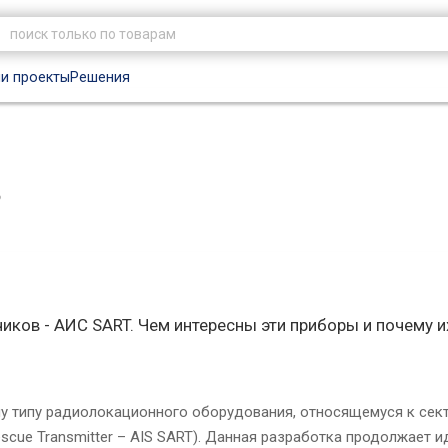
и проекты
Решения
?
ков - АИС SART. Чем интересны эти приборы и почему и
му типу радиолокационного оборудования, относящемуся к се
escue Transmitter – AIS SART). Данная разработка продолжает 