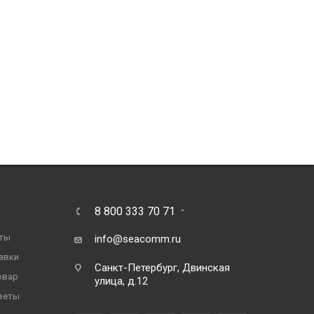
8 800 333 70 71
ты
info@seacomm.ru
авки
Санкт-Петербург, Двинская
овар
улица, д.12
веты