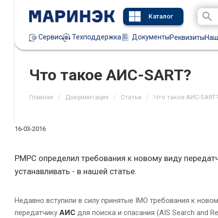
Каталог
Техподдержка
Документы
Сервис
Реквизиты
Наш
Что такое АИС-SART?
/
/
/
Главная
Документация
Статьи
Что такое АИС-SART
16-03-2016
РМРС определил требования к новому виду передатчи
устанавливать - в нашей статье.
Недавно вступили в силу принятые IMO требования к ново
передатчику
АИС
для поиска и спасания (AIS Search and R