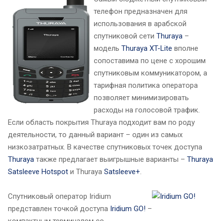
телефон предназначен для
использования в арабской
спутниковой сети
Thuraya
–
модель
Thuraya XT-Lite
вполне
сопоставима по цене с хорошим
спутниковым коммуникатором, а
тарифная политика оператора
позволяет минимизировать
расходы на голосовой трафик.
Если область покрытия Thuraya подходит вам по роду
деятельности, то данный вариант – один из самых
низкозатратных. В качестве спутниковых точек доступа
Thuraya
также предлагает выигрышные варианты –
Thuraya
Satsleeve Hotspot
и Thuraya
Satsleeve+
.
Спутниковый оператор Iridium
представлен точкой доступа
Iridium GO!
–
компактным терминалом со