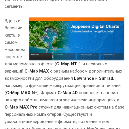
сегменты.
Здесь и
базовые
карты в
самом
массовом
формате
для маломерного флота (
C-Map NT+
), и несколько
вариаций
C-Map MAX
с разным набором дополнительных
возможностей для оборудования
Lowrance
и
Simrad
,
например, с функцией маршрутизации приливов и течений
(
C-Map MAX N+
). Формат
C-Map 4D
позволяет наносить
на карту собственную картографическую информацию, а
C-Map MAX Pro
служит для навигационных систем на базе
персональных компьютеров. Существуют и
узкоспециализированные форматы, созданные под
конкретное оборудование и протоколы. Наиболее ярким