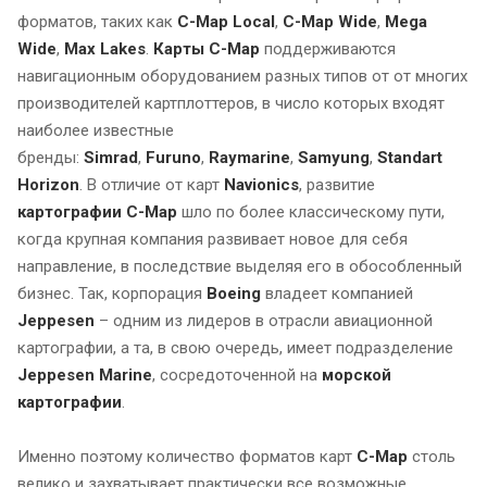
форматов, таких как
C-Map Local
,
C-Map Wide
,
Mega
Wide
,
Max Lakes
.
Карты C-Map
поддерживаются
навигационным оборудованием разных типов от от многих
производителей картплоттеров, в число которых входят
наиболее известные
бренды:
Simrad
,
Furuno
,
Raymarine
,
Samyung
,
Standart
Horizon
. В отличие от карт
Navionics
, развитие
картографии C-Map
шло по более классическому пути,
когда крупная компания развивает новое для себя
направление, в последствие выделяя его в обособленный
бизнес. Так, корпорация
Boeing
владеет компанией
Jeppesen
– одним из лидеров в отрасли авиационной
картографии, а та, в свою очередь, имеет подразделение
Jeppesen Marine
, сосредоточенной на
морской
картографии
.
Именно поэтому количество форматов карт
C-Map
столь
велико и захватывает практически все возможные