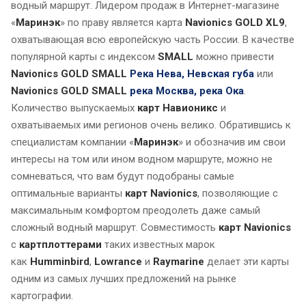
водный маршрут. Лидером продаж в Интернет-магазине
«
Маринэк
» по праву является карта
Navionics GOLD XL9
,
охватывающая всю европейскую часть России. В качестве
популярной карты с индексом
SMALL
можно привести
Navionics GOLD SMALL
Река Нева, Невская губа
или
Navionics GOLD SMALL
река Москва, река Ока
.
Количество выпускаемых
карт Навионикс
и
охватываемых ими регионов очень велико. Обратившись к
специалистам компании «
Маринэк
» и обозначив им свои
интересы на том или ином водном маршруте, можно не
сомневаться, что вам будут подобраны самые
оптимальные варианты
карт Navionics
, позволяющие с
максимальным комфортом преодолеть даже самый
сложный водный маршрут. Совместимость
карт Navionics
с
картплоттерами
таких известных марок
как
Humminbird
,
Lowrance
и
Raymarine
делает эти карты
одним из самых лучших предложений на рынке
картографии.