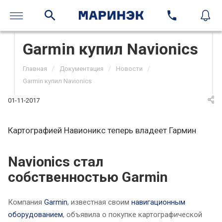
Garmin купил Navionics
/
/
/
Главная
Документация
Новости
Garmin купил Navionics
01-11-2017
Картографией Навионикс теперь владеет Гармин
Navionics стал
собственностью Garmin
Компания
Garmin
, известная своим
навигационным
оборудованием
, объявила о покупке картографической