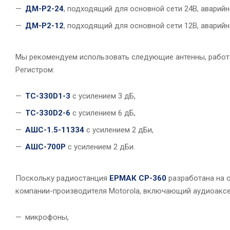
ДМ-Р2-24
, подходящий для основной сети 24В, аварийно
ДМ-Р2-12
, подходящий для основной сети 12В, аварийно
Мы рекомендуем использовать следующие антенны, работ
Регистром:
TC-330D1-3
с усилением 3 дБ,
TC-330D2-6
с усилением 6 дБ,
АШС-1.5-11334
с усилением 2 дБи,
АШС-700Р
с усилением 2 дБи.
Поскольку радиостанция
ЕРМАК CP-360
разработана на о
компании-производителя Motorola, включающий аудиоаксе
микрофоны,