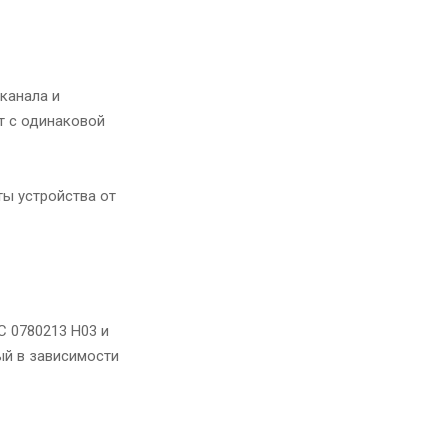
канала и
т с одинаковой
ы устройства от
C 0780213 H03 и
ый в зависимости