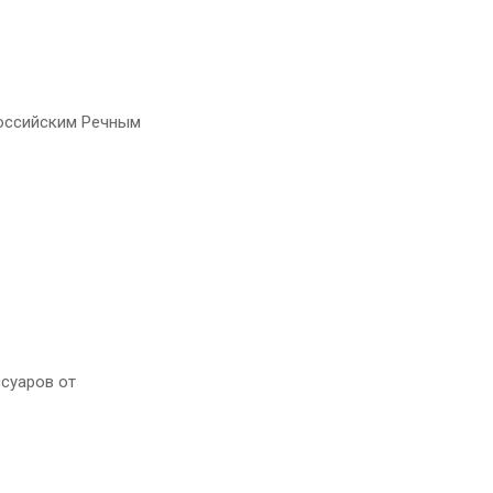
оссийским Речным
ссуаров от