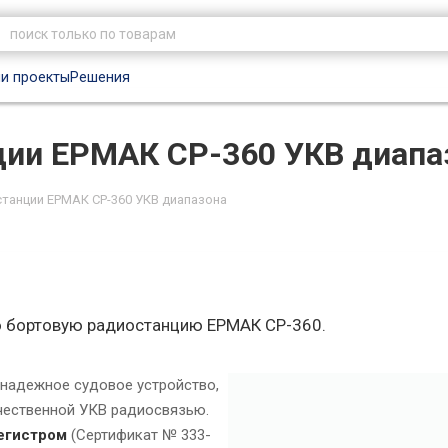
и проекты
Решения
ции ЕРМАК СР-360 УКВ диапа
танции ЕРМАК СР-360 УКВ диапазона
 бортовую радиостанцию ЕРМАК CP-360.
надежное судовое устройство,
чественной УКВ радиосвязью.
егистром
(Сертификат № 333-