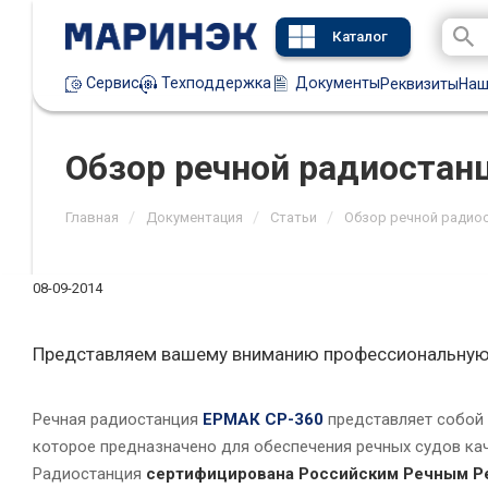
Каталог
Техподдержка
Документы
Сервис
Реквизиты
Наш
Обзор речной радиостан
/
/
/
Главная
Документация
Статьи
Обзор речной радиос
08-09-2014
Представляем вашему вниманию профессиональную
Речная радиостанция
ЕРМАК CP-360
представляет собой 
которое предназначено для обеспечения речных судов ка
Радиостанция
сертифицирована Российским Речным Р