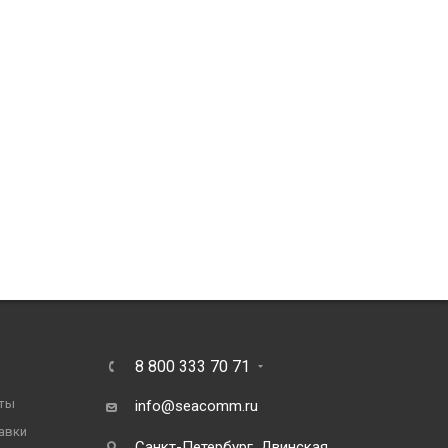
8 800 333 70 71
ты
info@seacomm.ru
авки
Санкт-Петербург, Двинская