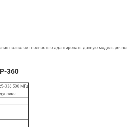
ания позволяет полностью адаптировать данную модель речно
P-360
25-336,500 МГц
 дуплекс