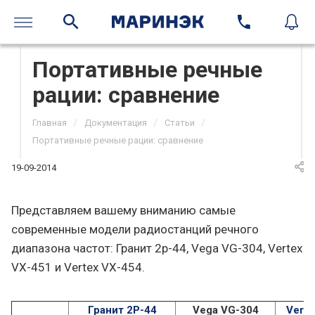
Портативные речные
рации: сравнение
/
/
/
Главная
Документация
Статьи
Портативные речные рации: сравнение
19-09-2014
Представляем вашему вниманию самые
современные модели радиостанций речного
диапазона частот: Гранит 2р-44, Vega VG-304, Vertex
VX-451 и Vertex VX-454.
Гранит 2Р-44
Vega VG-304
Verte