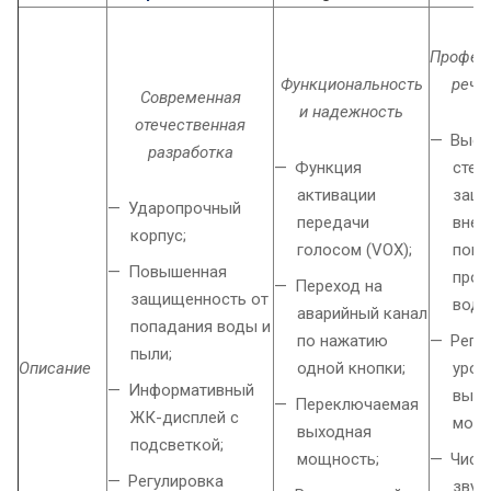
Профес
Функциональность
речн
Современная
и надежность
отечественная
Высо
разработка
Функция
степ
активации
защи
Ударопрочный
передачи
внеш
корпус;
голосом (VOX);
повр
Повышенная
прон
Переход на
защищенность от
воды
аварийный канал
попадания воды и
по нажатию
Регу
пыли;
Описание
одной кнопки;
уров
Информативный
выхо
Переключаемая
ЖК-дисплей с
мощн
выходная
подсветкой;
мощность;
Чист
Регулировка
звук