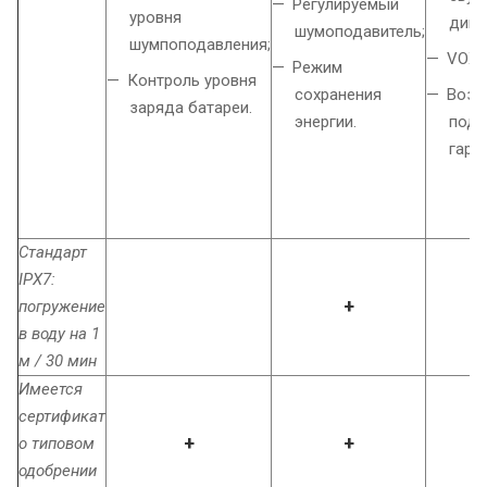
Регулируемый
уровня
дина
шумоподавитель;
шумпоподавления;
VOX;
Режим
Контроль уровня
сохранения
Возм
заряда батареи.
энергии.
подк
гарн
Стандарт
IPX7:
+
погружение
в воду на 1
м / 30 мин
Имеется
сертификат
+
+
о типовом
одобрении