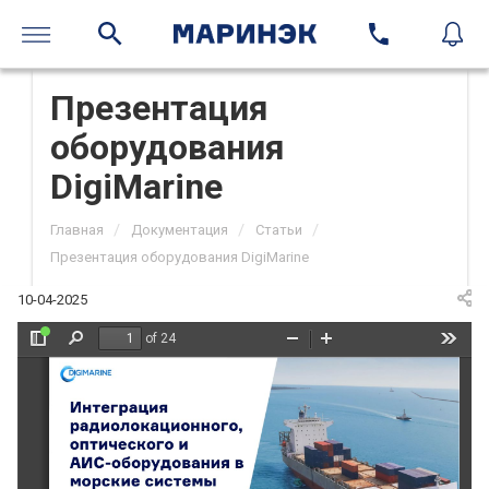
Презентация
оборудования
DigiMarine
/
/
/
Главная
Документация
Статьи
Презентация оборудования DigiMarine
10-04-2025
of 24
Toggle
Find
Zoom
Zoom
Tools
Sidebar
Out
In