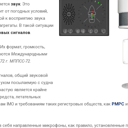
яется
звук
. Это
ит от погодных условий,
хой к восприятию звука
грегаты. В такой ситуации
овых сигналов
.
Их формат, громкость,
ваются
Международными
72 г. МППСС-72
.
гналов, общий звуковой
 ухом посылаемую с судна
частую является крайне
редста, летательных
илам IMO и требованиям таких регистровых обществ, как
РМРС
в себя направленные микрофоны, как правило, установленные п