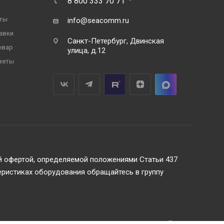
8 800 333 70 71
ты
info@seacomm.ru
авки
Санкт-Петербург, Двинская
овар
улица, д.12
веты
ой офертой, определяемой положениями Статьи 437
еристиках оборудования обращайтесь в группу