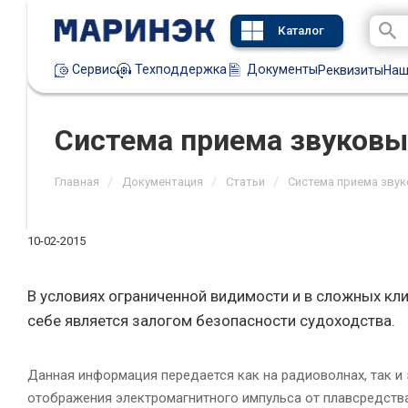
Каталог
Техподдержка
Документы
Сервис
Реквизиты
Наш
Система приема звуковы
/
/
/
Главная
Документация
Статьи
Система приема звук
10-02-2015
В условиях ограниченной видимости и в сложных кл
себе является залогом безопасности судоходства.
Данная информация передается как на радиоволнах, так и 
отображения электромагнитного импульса от плавсредства