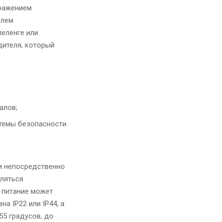
бражением
елем
пеленге или
дителя, который
алов;
стемы безопасности
 и непосредственно
вляться
м питание может
на IP22 или IP44, а
55 градусов, до