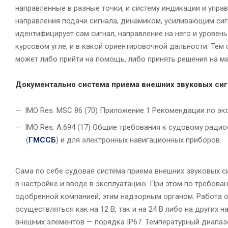
направленные в разные точки, и систему индикации и упра
направления подачи сигнала, динамиком, усиливающим сиг
идентифицирует сам сигнал, направление на него и уровень
курсовом угле, и в какой ориентировочной дальности. Те
может либо прийти на помощь, либо принять решения на ма
Документально система приема внешних звуковых сиг
IMO Res. MSC 86 (70) Приложение 1 Рекомендации по эк
IMO Res. А.694 (17) Общие требования к судовому рад
(
ГМССБ
) и для электронных навигационных приборов.
Сама по себе судовая система приема внешних звуковых си
в настройке и вводе в эксплуатацию. При этом по требо
одобренной компанией, этим надзорным органом. Работа ос
осуществляться как на 12 В, так и на 24 В либо на других н
внешних элементов — порядка IP67. Температурный диапаз