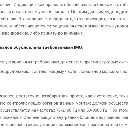
вления. Индикация, как правило, обеспечивается блоком с ото
нал, и показателем уровня сигнала. По этим данным судоводит
 сигнала. Это позволяет определить, что происходит, на каком 
м самым обеспечивается ситуационная осведомленность судово
неврирование, либо принять во внимание.
налов обусловлена требованиями IMO:
сплуатационным требованиям для систем приема звуковых сигн
иооборудованию, составляющему часть Глобальной морской си
гналов достаточно негабаритна и проста, как в установке, так
ванию контролирующих органов данный монтаж должен осущест
уществляется на частотах 70-2100 Гц или 50-8000 Гц. При это
апряжениях. Степень защита внутренних блоков, как правило, рав
он хранения и эксплуатации системы может варьироваться от –