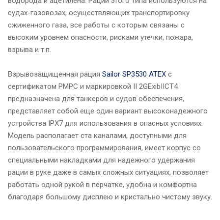
водорода и ацетилена. Рации этого типа используются на
судах-газовозах, осуществляющих транспортировку
сжиженного газа, все работы с которым связаны с
высоким уровнем опасности, рисками утечки, пожара,
взрыва и т.п.
Взрывозащищенная рация
Sailor SP3530 ATEX
с
сертификатом РМРС и маркировкой II 2GExibIICT4
предназначена для танкеров и судов обеспечения,
представляет собой еще один вариант высоконадежного
устройства IPX7 для использования в опасных условиях.
Модель располагает ста каналами, доступными для
пользовательского программирования, имеет корпус со
специальными накладками для надежного удержания
рации в руке даже в самых сложных ситуациях, позволяет
работать одной рукой в перчатке, удобна и комфортна
благодаря большому дисплею и кристально чистому звуку.