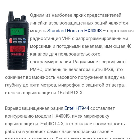
Одним из наиболее ярких представителей
линейки взрывозащищенных раций является
модель
Standard Horizon HX400IS
– портативная
радиостанция VHF с запрограммированными
морскими и погодными каналами, имеющая 40
каналов для пользовательского
программирования. Рация имеет сертификат
РМРС, степень пылевлагозащиты IPX8, что
означает возможность часового погружения в воду на
глубину до пяти метров, микрофон с защитой от ветра,
степень взрывозащиты 1ExibIIBT3 X.
Взрывозащищенная рация
Entel HT944
составляет
конкуренцию модели HX400IS, имея маркировку
взрывозащиты IExibIICT4 X, что означает возможность
работы в условиях самых взрывоопасных газов –