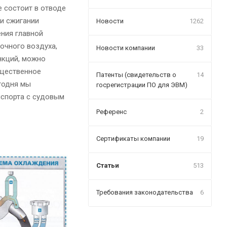
е состоит в отводе
и сжигании
Новости
1262
ения главной
очного воздуха,
Новости компании
33
нкций, можно
ущественное
Патенты (свидетельств о
14
егодня мы
госрегистрации ПО для ЭВМ)
спорта с судовым
Референс
2
Сертификаты компании
19
Статьи
513
Требования законодательства
6