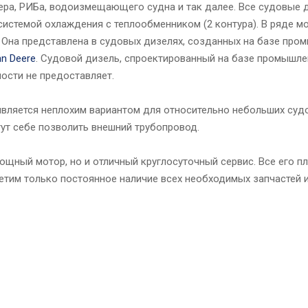
тера, РИБа, водоизмещающего судна и так далее. Все судовые 
истемой охлаждения с теплообменником (2 контура). В ряде м
 Она представлена в судовых дизелях, созданных на базе пр
n Deere
. Судовой дизель, спроектированный на базе промышл
ности не предоставляет.
вляется неплохим вариантом для относительно небольших судо
гут себе позволить внешний трубопровод.
 мощный мотор, но и отличный круглосуточный сервис. Все его 
етим только постоянное наличие всех необходимых запчастей 