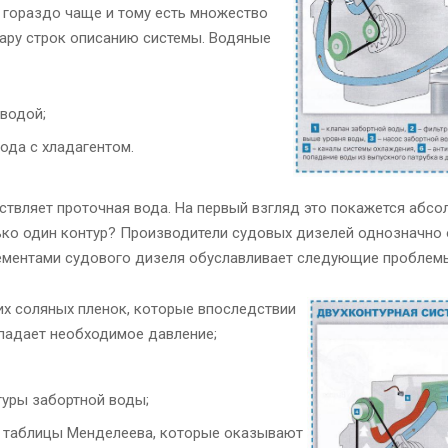
 гораздо чаще и тому есть множество
пару строк описанию системы. Водяные
водой;
ода с хладагентом.
ствляет проточная вода. На первый взгляд это покажется абс
лько один контур? Производители судовых дизелей однозначно 
ементами судового дизеля обуславливает следующие проблем
их соляных пленок, которые впоследствии
опадает необходимое давление;
туры забортной воды;
 таблицы Менделеева, которые оказывают