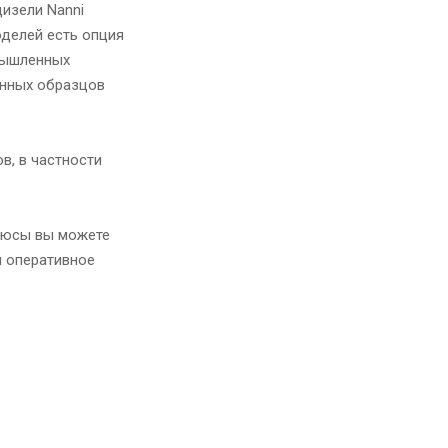
дизели Nanni
оделей есть опция
омышленных
енных образцов
в, в частности
плюсы вы можете
и оперативное