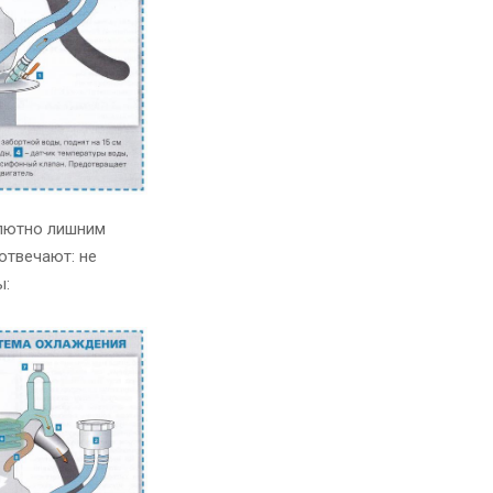
олютно лишним
отвечают: не
ы: