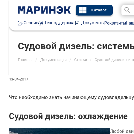
Каталог
Техподдержка
Документы
Сервис
Реквизиты
Наш
Судовой дизель: систем
/
/
/
Главная
Документация
Статьи
Судовой дизель: си
13-04-2017
Что необходимо знать начинающему судовладельцу 
Судовой дизель: охлаждение
Любой двиг