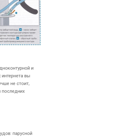
одноконтурной и
х интернета вы
чше не стоит,
я последних
удов: парусной