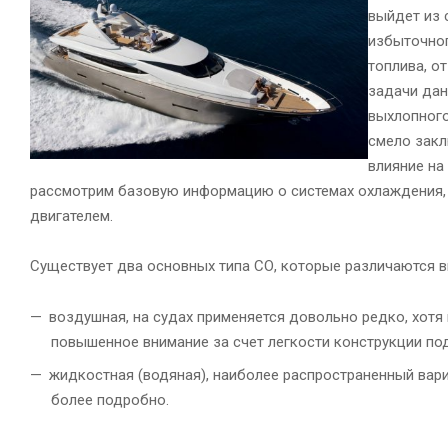
выйдет из 
избыточног
топлива, о
задачи дан
выхлопного
смело закл
влияние на
рассмотрим базовую информацию о системах охлаждения,
двигателем.
Существует два основных типа СО, которые различаются в
воздушная, на судах применяется довольно редко, хотя 
повышенное внимание за счет легкости конструкции по
жидкостная (водяная), наиболее распространенный вари
более подробно.