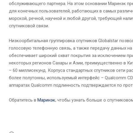
обслуживающего партнера. На этом основании Маринэк пр
для конечных пользователей, работающих в самых различ
морской, речной, научной и любой другой, требующей нали
спутниковой связи.
Низкоорбитальная группировка спутников Globalstar позв
голосовую телефонную связь, а также передачу данных на
обеспечивает широкий охват покрытия за исключением при
некоторых регионов Сахары и Азии, преимущественно в Кит
– 60 миллисекунд. Корпуса стандартных спутников сети ра
более полутонны, используемый интерфейс – Qualcomm CDMA
аппаратах Qualcomm подлинность подтверждается по прот
Обратитесь в
Маринэк
, чтобы узнать больше о спутниково