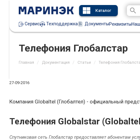
Каталог
Техподдержка
Документы
Сервис
Реквизиты
Наш
Телефония Глобалстар
/
/
/
Главная
Документация
Статьи
Телефония Глобалст
27-09-2016
Компания Globaltel (Глобалтел) - официальный предс
Телефония Globalstar (Globalte
Спутниковая сеть Глобалстар предоставляет абонентам ус