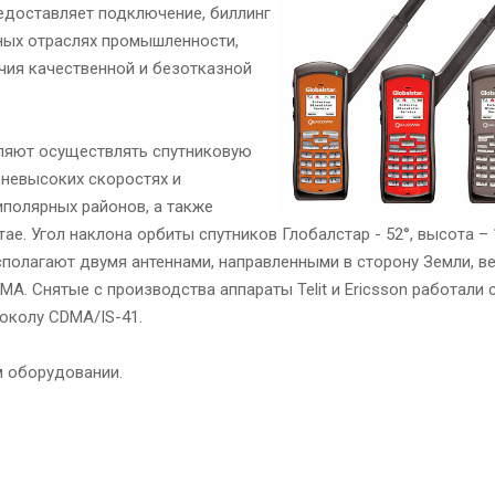
едоставляет подключение, биллинг
ных отраслях промышленности,
чия качественной и безотказной
оляют осуществлять спутниковую
 невысоких скоростях и
полярных районов, а также
ае. Угол наклона орбиты спутников Глобалстар - 52°, высота –
сполагают двумя антеннами, направленными в сторону Земли, ве
. Снятые с производства аппараты Telit и Ericsson работали 
околу CDMA/IS-41.
м оборудовании.