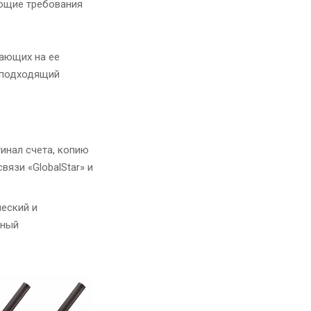
ующие требования
вающих на ее
ь подходящий
гинал счета, копию
вязи «GlobalStar» и
еский и
дный