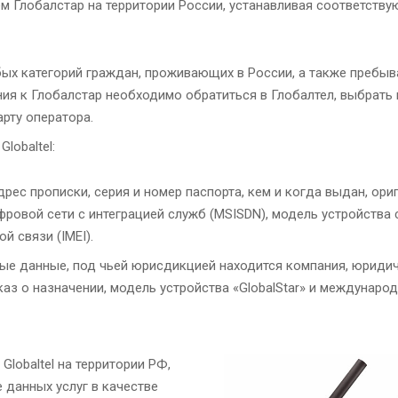
м Глобалстар на территории России, устанавливая соответств
бых категорий граждан, проживающих в России, а также пребы
ия к Глобалстар необходимо обратиться в Глобалтел, выбрат
арту оператора.
lobaltel:
рес прописки, серия и номер паспорта, кем и когда выдан, ори
ровой сети с интеграцией служб (MSISDN), модель устройства с
 связи (IMEI).
ые данные, под чьей юрисдикцией находится компания, юридич
аз о назначении, модель устройства «GlobalStar» и междунаро
lobaltel на территории РФ,
 данных услуг в качестве