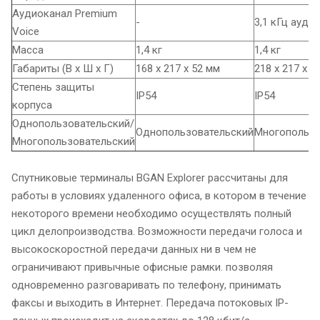
Аудиоканал Premium
-
3,1 кГц аудио
Voice
Масса
1,4 кг
1,4 кг
Габариты (В х Ш х Г)
168 х 217 х 52 мм
218 х 217 х 5
Степень защиты
IP54
IP54
корпуса
Однопользовательский/
Однопользовательский
Многопользо
Многопользовательский
Спутниковые терминалы BGAN Explorer рассчитаны для
работы в условиях удаленного офиса, в котором в течение
некоторого времени необходимо осуществлять полный
цикл делопроизводства. Возможности передачи голоса и
высокоскоростной передачи данных ни в чем не
ограничивают привычные офисные рамки. позволяя
одновременно разговаривать по телефону, принимать
факсы и выходить в Интернет. Передача потоковых IP-