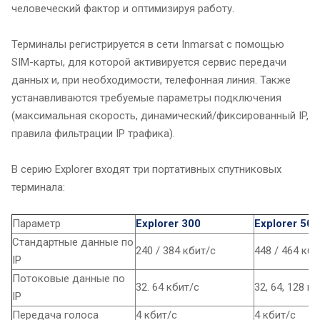
человеческий фактор и оптимизируя работу.
Терминалы регистрируется в сети Inmarsat с помощью
SIM-карты, для которой активируется сервис передачи
данных и, при необходимости, телефонная линия. Также
устанавливаются требуемые параметры подключения
(максимальная скорость, динамический/фиксированный IP,
правила фильтрации IP трафика).
В серию Explorer входят три портативных спутниковых
терминала:
Параметр
Explorer 300
Explorer 500
Стандартные данные по
240 / 384 кбит/с
448 / 464 кби
IP
Потоковые данные по
32. 64 кбит/с
32, 64, 128 к
IP
Передача голоса
4 кбит/с
4 кбит/с