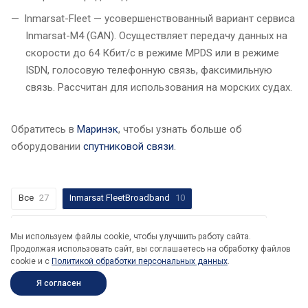
Inmarsat-Fleet — усовершенствованный вариант сервиса
Inmarsat-M4 (GAN). Осуществляет передачу данных на
скорости до 64 Кбит/с в режиме MPDS или в режиме
ISDN, голосовую телефонную связь, факсимильную
связь. Рассчитан для использования на морских судах.
Обратитесь в
Маринэк
, чтобы узнать больше об
оборудовании
спутниковой связи
.
Все
27
Inmarsat FleetBroadband
10
Комплектующие и аксессуары для спутниковой связи
1
Мы используем файлы cookie, чтобы улучшить работу сайта.
Продолжая использовать сайт, вы соглашаетесь на обработку файлов
Спутниковые терминалы
13
cookie и c
Политикой обработки персональных данных
.
Судовые земные станции (СЗС)
3
Я согласен